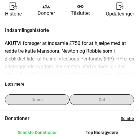
groups
link
Donorer
Tilsluttet
Historie
Opdateringer
Indsamlingshistorie
AKUTVi forsøger at indsamle £750 for at hjælpe med at 
redde tre katte Mansoora, Newton og Robbie som i 
øjeblikket lider af Feline Infectious Peritonitis (FIP).FIP er en 
ødelæggende sygdom, der næsten altid er dødelig uden 
behandling. Heldigvis er der en behandling tilgængelig men 
den er lang, intensiv og dyr.Hver af dem har brug for: Et 12-
Læs mere
ugers (3 måneders) behandlingsforløb Regelmæssige 
blodprøver for at overvåge fremskridt Løbende pleje for at 
Doner
Del
give dem den bedste chance for overlevelseDe midler, vi 
indsamler, skal dække en del af disse essentielle 
Donationer
Se alle
omkostninger og give dem en kampchance.Hver donation 
uanset hvor lille vil gå direkte til deres behandling og pleje. 
Seneste Donationer
Top Bidragydere
Selv at dele denne indsamling hjælper mere, end du 