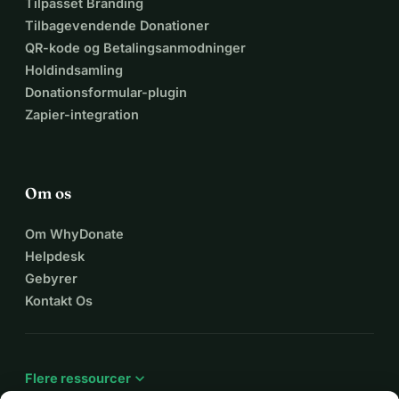
Tilpasset Branding
Tilbagevendende Donationer
QR-kode og Betalingsanmodninger
Holdindsamling
Donationsformular-plugin
Zapier-integration
Om os
Om WhyDonate
Helpdesk
Gebyrer
Kontakt Os
expand_more
Flere ressourcer