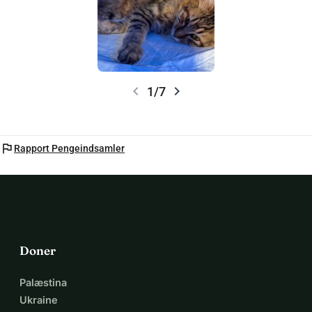
chevron_left
chevron_right
1/7
flag
Rapport Pengeindsamler
Doner
Palæstina
Ukraine