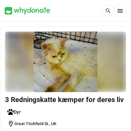
menu
search
3 Redningskatte kæmper for deres liv
Dyr
location_on
Great Titchfield St., UK