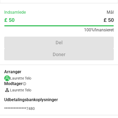
Indsamlede
Mål
£ 50
£ 50
100%
finansieret
Del
Doner
Arrangør
Laurette Telo
Modtager
info
Laurette Telo
Udbetalingsbankoplysninger
**************7480