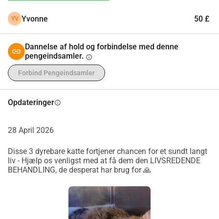
ved.Tusind tak for din støtte
Yvonne
50 £
YV
Dannelse af hold og forbindelse med denne
pengeindsamler.
info
Forbind Pengeindsamler
Opdateringer
info
28 April 2026
Disse 3 dyrebare katte fortjener chancen for et sundt langt
liv - Hjælp os venligst med at få dem den LIVSREDENDE
BEHANDLING, de desperat har brug for 🙏