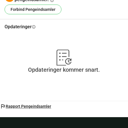
info
Forbind Pengeindsamler
Opdateringer
info
Opdateringer kommer snart.
flag
Rapport Pengeindsamler