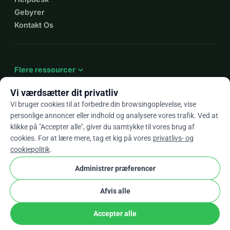
Gebyrer
Kontakt Os
expand_more
Flere ressourcer
Vi værdsætter dit privatliv
Vi bruger cookies til at forbedre din browsingoplevelse, vise
personlige annoncer eller indhold og analysere vores trafik. Ved at
arrow_drop_down
Da
klikke på "Accepter alle", giver du samtykke til vores brug af
cookies. For at lære mere, tag et kig på vores
privatlivs- og
★★★★★
4,9 / 5 baseret på 500+ anmeldelser
cookiepolitik
.
Administrer præferencer
© 2012–2026
WhyDonate
Privatliv og cookies
Afvis alle
cookie
Vilkår og betingelser
Cookie Indstillinger
stripe
Lavet i Europa
★
Verificeret Partner
check
Accepter alle