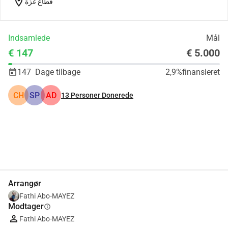
location_on
قطاع غزّة
Indsamlede
Mål
€ 147
€ 5.000
147
Dage tilbage
2,9%
finansieret
CH
SP
AD
13
Personer Donerede
Del
Doner
Arrangør
Fathi Abo-MAYEZ
Modtager
info
Fathi Abo-MAYEZ