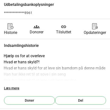
Udbetalingsbankoplysninger
**************8961
groups
link
Donorer
Tilsluttet
Historie
Opdateringer
Indsamlingshistorie
Hjælp os for at overleve
Hvad er hans skyld?!
Hvad er hans skyld for at leve sin barndom på denne måde  
Han har ikke ret til at sove i sin seng 
Han har ikke ret til at lege i sit legeværelse 
Han har ikke ret til at tage et brusebad hver dag for at køle 
Læs mere
sig ned 
Han har ikke ret til at spise frugter og grøntsager 
Doner
Del
Han har ikke ret til at have det bedste tøj på 