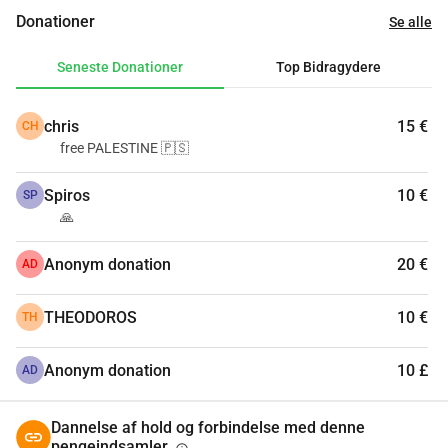
Han har ikke ret til at tage til dejlige steder og 
Donationer
Se alle
underholdningsområder 
Han har ikke ret til at leve sin barndom med glæde og lykke  
Seneste Donationer
Top Bidragydere
Hvad er min søns skyld og alle børns skyld 
chris
15 €
CH
free PALESTINE 🇵🇸
Ved Gud, vi er trætte, åh Herre, vi er trætte
Spiros
10 €
SP
🙏
Anonym donation
20 €
AD
THEODOROS
10 €
TH
Anonym donation
10 £
AD
Dannelse af hold og forbindelse med denne
pengeindsamler.