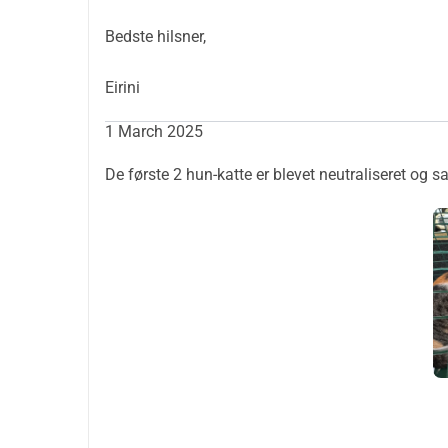
kunne blive uafhængig. Jeg er virkelig taknemmelig
Jeg ved, jeg ikke kan redde dem alle, men hvorfor 
Bedste hilsner,
Tak, 
Eirini
Eirini
1 March 2025
De første 2 hun-katte er blevet neutraliseret og sa