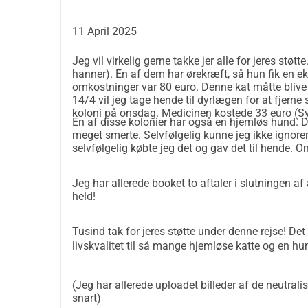
Jeg har passet katte, så længe jeg kan huske. Jeg 
det. 
11 April 2025
Jeg har altid kattemad i min taske, så en dag, me
bil. Jeg åbnede straks min taske og gav den lidt
Jeg vil virkelig gerne takke jer alle for jeres støtt
mig: "Fodrer du dem?". Jeg troede, hun ville irettes
hanner). En af dem har ørekræft, så hun fik en eks
omkostninger var 80 euro. Denne kat måtte blive
en konflikt. Så jeg sagde til hende, Generelt ja, d
14/4 vil jeg tage hende til dyrlægen for at fjerne 
bare denne, fordi den var på min vej. Hun svarede
koloni på onsdag. Medicinen kostede 33 euro (S
En af disse kolonier har også en hjemløs hund. D
mange, og vi har hele tiden killinger. De fleste af
meget smerte. Selvfølgelig kunne jeg ikke ignor
ved ikke hvordan."
selvfølgelig købte jeg det og gav det til hende. O
Jeg spurgte efter hendes telefonnummer og lovede 
sterilisere dem. 
Jeg har allerede booket to aftaler i slutningen af a
Jeg lagde et opslag for hjælp i en lokal Facebook-
held!
af katte, der kunne hjælpe, hvis vi kunne dække o
MANGE steriliseringsprocedurer er den kattekoloni
Tusind tak for jeres støtte under denne rejse! Det 
tid og krævede en indsats fra os alle, fordi vi ha
livskvalitet til så mange hjemløse katte og en hu
behandling. Vi fandt også hjem til nogle killinger.
Efter det var jeg ikke den samme, og jeg ville virke
(Jeg har allerede uploadet billeder af de neutrali
reproduktion. Den kvinde og hendes venner hjalp
snart)