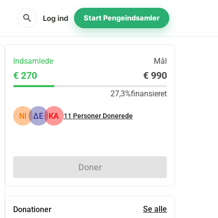
search
Log ind
Start Pengeindsamler
Indsamlede
Mål
€ 270
€ 990
27,3%
finansieret
NI
ΔΕ
ΚΑ
11
Personer Donerede
Del
Doner
Se alle
Donationer