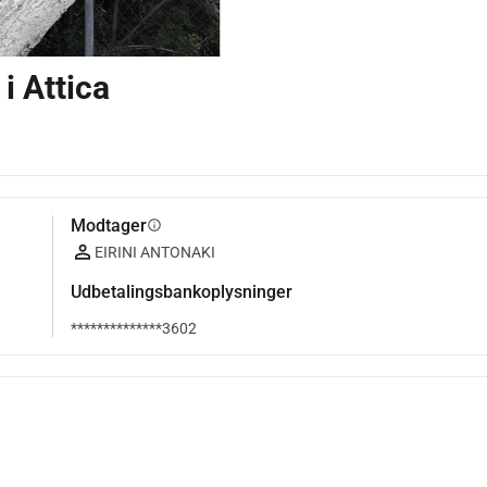
i Attica
Modtager
info
EIRINI ANTONAKI
Udbetalingsbankoplysninger
**************3602