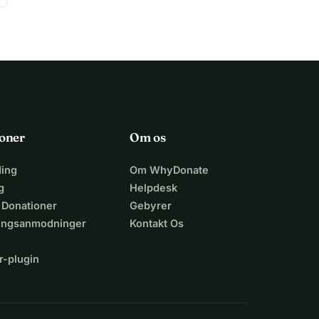
oner
Om os
ing
Om WhyDonate
g
Helpdesk
 Donationer
Gebyrer
lingsanmodninger
Kontakt Os
r-plugin
n