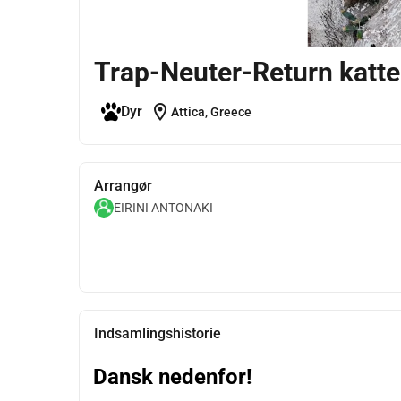
Trap-Neuter-Return katte 
location_on
Dyr
Attica, Greece
Arrangør
EIRINI ANTONAKI
Indsamlingshistorie
Dansk nedenfor!