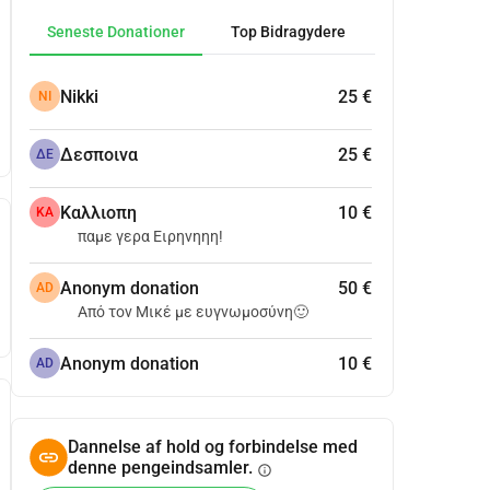
Seneste Donationer
Top Bidragydere
Nikki
25 €
NI
Δεσποινα
25 €
ΔΕ
Καλλιοπη
10 €
ΚΑ
παμε γερα Ειρηνηηη!
Anonym donation
50 €
AD
Από τον Μικέ με ευγνωμοσύνη🙂
Anonym donation
10 €
AD
Dannelse af hold og forbindelse med
denne pengeindsamler.
info