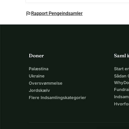
flag
Rapport Pengeindsamler
Doner
Saml 
Palæstina
Start 
Ukraine
Sådan 
WhyDo
Oversvømmelse
Fundra
Jordskælv
Indsaml
Flere Indsamlingskategorier
Hvorfo