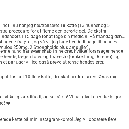
kommer fra en familie, der elsker dyr, og jeg er meget stolt af 
ns jeg gik hjem, så jeg en killing gemme sig under en parkeret 
 mad. I nærheden var der en dame med sin hund, der spurgte 
e. Indtil nu har jeg neutraliseret 18 katte (13 hunner og 5
ætte mig for at lave rod på fortovet, og jeg var ikke i humør til 
tra procedure for at fjerne den berørte del. De ekstra
 indendørs i 15 dage for at tage sin medicin. På mandag den
et gør jeg, men dette er ikke mit sædvanlige sted. Jeg fodrede 
stingene fra øret, og så vil jeg tage hende tilbage til hendes
: "Okay, fordi jeg fodrer dem to gange om dagen, men der er så 
ynulox 250mg, 2 Strongholds plus ampuller).
enne hund har svær skab i sine ører, hvilket forårsager hende
 dem kan ikke overleve. Jeg vil gerne sterilisere dem, men jeg 
ere hende, lægen foreslog Bravecto (omkostning 36 euro), og
m et par uger vil jeg også prøve at rense hendes ører.
hende, at jeg ville finde nogen til at hjælpe os med at 
pril for i alt 10 flere katte, der skal neutraliseres. Ønsk mig
gruppe og fik kun svar fra én person. En veteran i sterilisering 
mkostningerne. Så det gjorde vi. Efter et par måneder og 
 nu under kontrol med alle kattene steriliseret. Det tog meget 
er virkelig værdifuldt, og se på os! Vi har givet en virkelig god
vde nogle syge dyr med øjenproblemer, så vi måtte holde dem til 
nd! ❤️
 Det var en lang rejse, men jeg er så stolt af det.
lig gerne hjælpe flere og flere katte for at undgå ukontrolleret 
serede katte på min Instagram-konto! Jeg vil opdatere flere
 mig meget og gav mig endda deres fælder og kasser, så jeg 