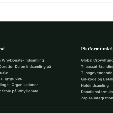
ind
Platformfunkti
en WhyDonate-indsamling
Global Crowdfund
Opretter Du en Indsamling på
Tilpasset Brandin
nate
Tilbagevendende
ising-guides
QR-kode og Beta
ing til Organisationer
Holdindsamling
r Stole på WhyDonate
Donationsformula
Zapier-integratio