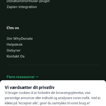
Donationsformular-plugin
Zapier-integration
Om os
Om WhyDonate
Helpdesk
Gebyrer
Kontakt Os
expand_more
Flere ressourcer
Vi værdsætter dit privatliv
Vi bruger cookies til at forbedre din browsingoplevelse, vise
personlige annoncer eller indhold og analysere vores trafik. Ved at
arrow_drop_down
Da
klikke på "Accepter alle", giver du samtykke til vores brug af