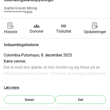
Sophie Graven Minnig
**************9409
groups
link
Donorer
Tilsluttet
Historie
Opdateringer
Indsamlingshistorie
Colombia-Putumayo, 8. december 2025
Kære venner,
Det er med stor glæde, at min familie og jeg hilser på jer 
med kærlighed og respekt. Vi ønsker jer mange velsignelser 
i jeres familie-, professionelle og sociale liv.
Mit navn er Wilson García Rincón (Rama Chicara), far til 
Læs mere
fem smukke børn, oprindeligt fra Norte de Santander, 
efterkommer af Muisca- og Caribiske folk. Fra Muisca har 
Doner
Del
jeg arvet de hellige mediciner af tobaks, mambe og poporo, 