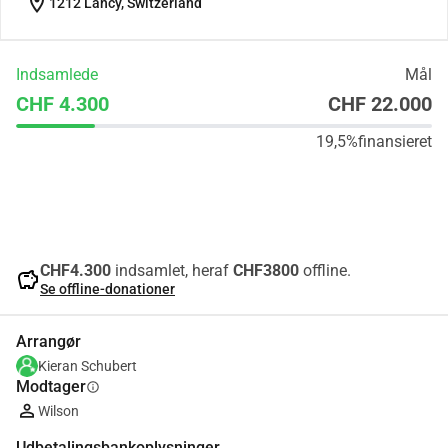
location_on
1212 Lancy, Switzerland
Indsamlede
Mål
CHF 4.300
CHF 22.000
19,5%
finansieret
Del
Doner
CHF4.300
indsamlet, heraf
CHF3800
offline.
savings
Se offline-donationer
Arrangør
Kieran Schubert
Modtager
info
Wilson
Udbetalingsbankoplysninger