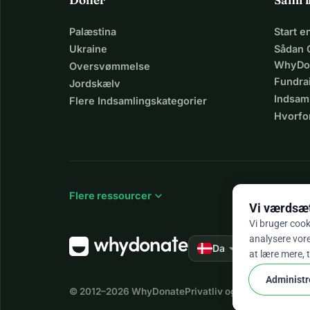
Palæstina
Start 
Ukraine
Sådan 
WhyDo
Oversvømmelse
Fundra
Jordskælv
Indsaml
Flere Indsamlingskategorier
Hvorfo
expand_more
Flere ressourcer
Vi værdsætt
Vi bruger cook
analysere vores
arrow_drop_down
★★★★★
Da
4,
at lære mere, 
Administr
© 2012–2026
WhyDonate
Privatliv og cookies
Vilkår o