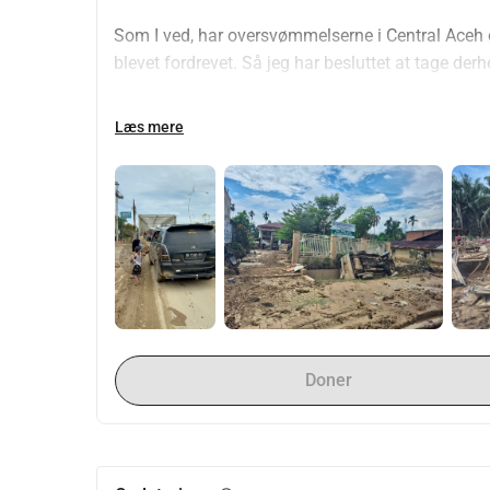
Som I ved, har oversvømmelserne i Central Aceh ød
blevet fordrevet. Så jeg har besluttet at tage der
Vi vil levere nødpakker, især mad og rent vand, dire
Læs mere
Det er her, I kommer ind i billedet.
Din donation = forsyninger i vores hænder = hjælp
Ingen store omkostninger, ingen forsinkelser - bare 
Din støtte kan rejse med os. Ethvert beløb gør en 
For malaysiere kan I give jeres donationer her:
Pertubuhan Kebajikan Al Nidaa
Doner
Malaysia Maybank Islamic 562085641455
Lad os gøre dette sammen.
Del dette indlæg, opmærksomhed er også hjælp.