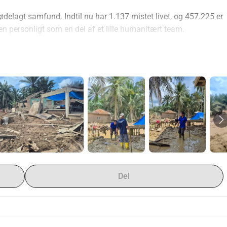
elagt samfund. Indtil nu har 1.137 mistet livet, og 457.225 er 
hen personligt som en del af et lille humanitært team.
kte til familier, der har mistet alt.
 leveret direkte.
reel, øjeblikkelig støtte.
forskel.
Del