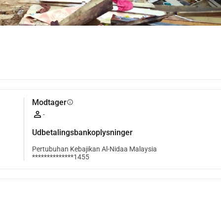
Modtager
info
-
Udbetalingsbankoplysninger
Pertubuhan Kebajikan Al-Nidaa Malaysia
**************1455