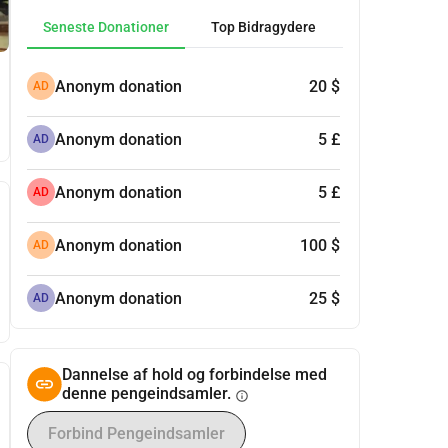
Seneste Donationer
Top Bidragydere
Anonym donation
20 $
AD
Anonym donation
5 £
AD
Anonym donation
5 £
AD
Anonym donation
100 $
AD
Anonym donation
25 $
AD
Dannelse af hold og forbindelse med
denne pengeindsamler.
info
Forbind Pengeindsamler