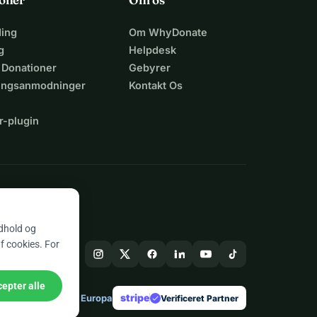
ing
Om WhyDonate
g
Helpdesk
 Donationer
Gebyrer
lingsanmodninger
Kontakt Os
r-plugin
n
ndhold og
af cookies. For
epter alle
stripe
Lavet i Europa
★
Verificeret Partner
check