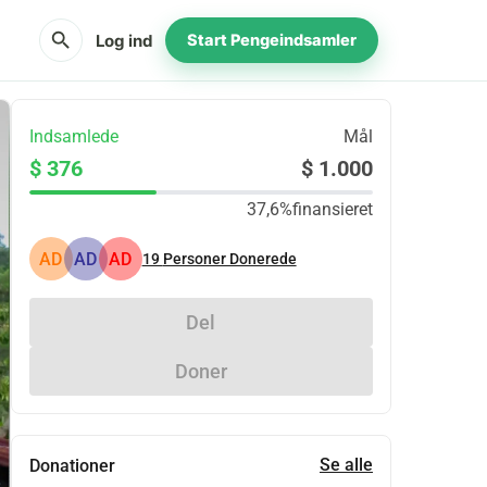
search
Log ind
Start Pengeindsamler
Indsamlede
Mål
$ 376
$ 1.000
37,6%
finansieret
AD
AD
AD
19
Personer Donerede
Del
Doner
Se alle
Donationer