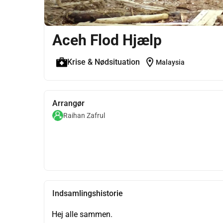
Aceh Flod Hjælp
location_on
Krise & Nødsituation
Malaysia
Arrangør
Raihan Zafrul
Indsamlingshistorie
Hej alle sammen.