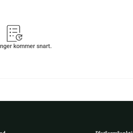
el.
inger kommer snart.
ind
Platformfunkti