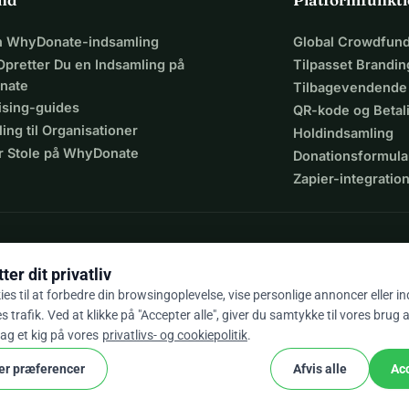
en WhyDonate-indsamling
Global Crowdfund
Opretter Du en Indsamling på
Tilpasset Brandin
nate
Tilbagevendende
ising-guides
QR-kode og Beta
ing til Organisationer
Holdindsamling
r Stole på WhyDonate
Donationsformula
Zapier-integratio
er dit privatliv
ies til at forbedre din browsingoplevelse, vise personlige annoncer eller i
 trafik. Ved at klikke på "Accepter alle", giver du samtykke til vores brug 
9 / 5 baseret på 500+ anmeldelser
tag et kig på vores
privatlivs- og cookiepolitik
.
er præferencer
Afvis alle
Acc
cookie
g betingelser
Cookie Indstillinger