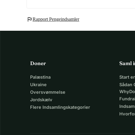
flag
Rapport Pengeindsamler
Doner
Saml 
Palæstina
Start 
Ukraine
Sådan 
WhyDo
Oversvømmelse
Fundra
Jordskælv
Indsaml
Flere Indsamlingskategorier
Hvorfo