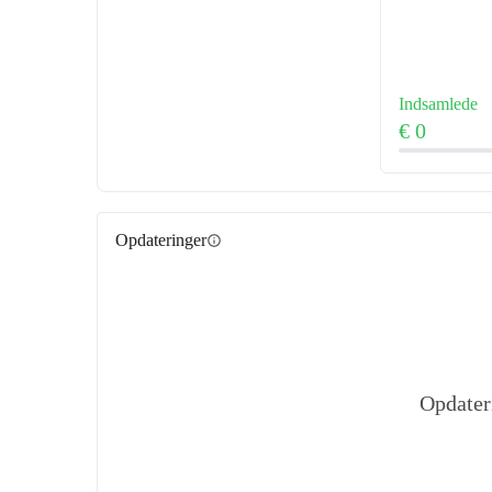
Indsamlede
€ 0
Opdateringer
info
Opdater