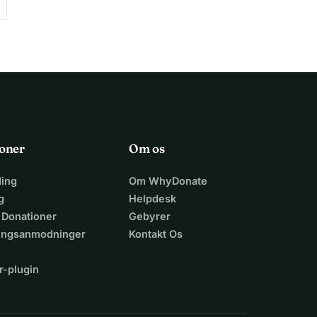
oner
Om os
ing
Om WhyDonate
g
Helpdesk
 Donationer
Gebyrer
lingsanmodninger
Kontakt Os
r-plugin
n