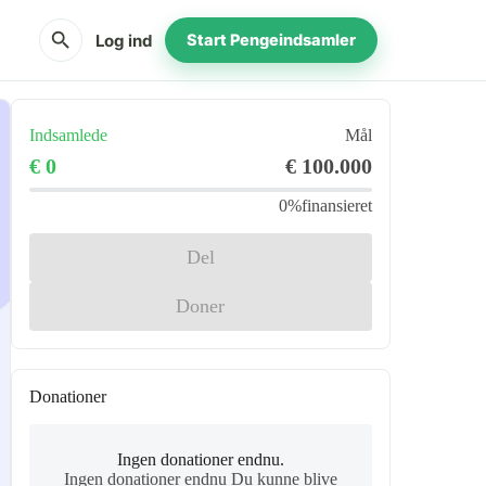
search
Log ind
Start Pengeindsamler
Indsamlede
Mål
€ 0
€ 100.000
0%
finansieret
Del
Doner
Donationer
Ingen donationer endnu.
Ingen donationer endnu Du kunne blive