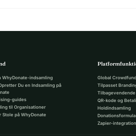
ind
Platformfunkti
en WhyDonate-indsamling
Global Crowdfund
Opretter Du en Indsamling på
Tilpasset Brandin
nate
Tilbagevendende
ising-guides
QR-kode og Beta
ing til Organisationer
Holdindsamling
r Stole på WhyDonate
Donationsformula
Zapier-integratio