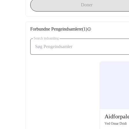
Doner
Forbundne Pengeindsamlere
(1)
info
Search indsamling
Aidforpale
Ved
Omar Dridi