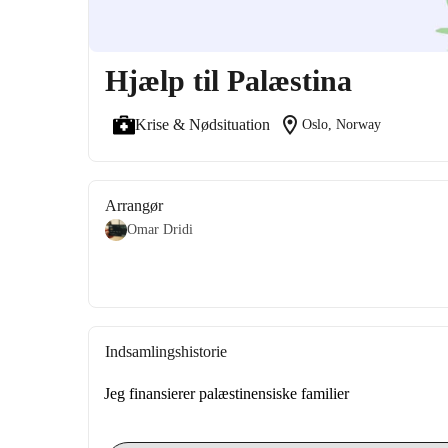
Hjælp til Palæstina
location_on
Krise & Nødsituation
Oslo, Norway
Arrangør
Omar Dridi
Indsamlingshistorie
Jeg finansierer palæstinensiske familier