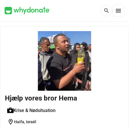
menu
search
Hjælp vores bror Hema
Krise & Nødsituation
location_on
Haifa, Israël