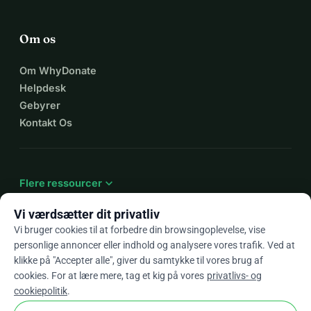
Om os
Om WhyDonate
Helpdesk
Gebyrer
Kontakt Os
expand_more
Flere ressourcer
Vi værdsætter dit privatliv
Vi bruger cookies til at forbedre din browsingoplevelse, vise
personlige annoncer eller indhold og analysere vores trafik. Ved at
arrow_drop_down
Da
klikke på "Accepter alle", giver du samtykke til vores brug af
cookies. For at lære mere, tag et kig på vores
privatlivs- og
★★★★★
4,9 / 5 baseret på 500+ anmeldelser
cookiepolitik
.