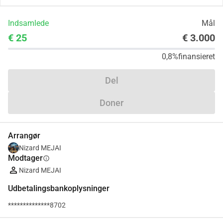
Indsamlede
Mål
€ 25
€ 3.000
0,8%
finansieret
Del
Doner
Arrangør
Nizard MEJAI
Modtager
info
Nizard MEJAI
Udbetalingsbankoplysninger
**************8702