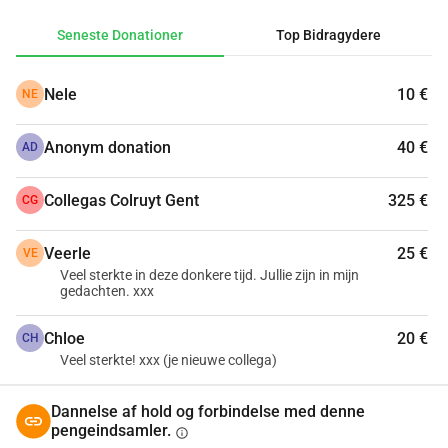
alle de omkringliggende omkostninger. Derfor vil vi gerne 
Seneste Donationer
Top Bidragydere
indsamle penge, så de ikke behøver at tænke på det og kan 
fokusere på det vigtige: mindet om Léa.
Nele
10 €
NE
Bed venligst dit hjerte tale.
Anonym donation
40 €
AD
Collegas Colruyt Gent
325 €
CG
Veerle
25 €
VE
Veel sterkte in deze donkere tijd. Jullie zijn in mijn
gedachten. xxx
Chloe
20 €
CH
Veel sterkte! xxx (je nieuwe collega)
Dannelse af hold og forbindelse med denne
pengeindsamler.
info