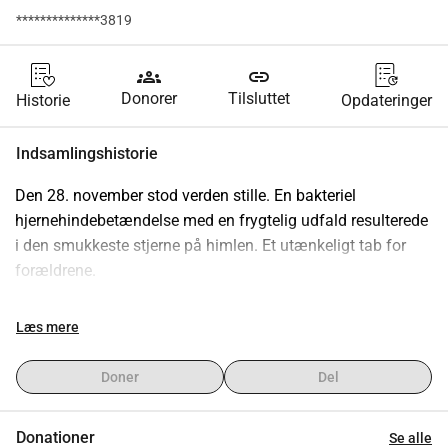
**************3819
groups
link
Donorer
Tilsluttet
Historie
Opdateringer
Indsamlingshistorie
Den 28. november stod verden stille. En bakteriel 
hjernehindebetændelse med en frygtelig udfald resulterede 
i den smukkeste stjerne på himlen. Et utænkeligt tab for 
forældrene.
De oplever nu det, som ingen forældre ønsker at opleve, 
Læs mere
tabet af deres barn, Léa. I 6 måneder var hun lysets punkt i 
deres tilværelse, og desværre blev hun taget fra dem.
Doner
Del
Som en ung familie er de selvfølgelig ikke forberedt på 
Donationer
Se alle
dette, slet ikke på omkostningerne ved en begravelse og 