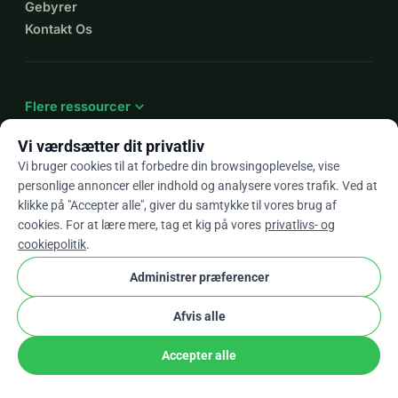
Gebyrer
Kontakt Os
expand_more
Flere ressourcer
Vi værdsætter dit privatliv
Vi bruger cookies til at forbedre din browsingoplevelse, vise
personlige annoncer eller indhold og analysere vores trafik. Ved at
arrow_drop_down
Da
klikke på "Accepter alle", giver du samtykke til vores brug af
cookies. For at lære mere, tag et kig på vores
privatlivs- og
★★★★★
4,9 / 5 baseret på 500+ anmeldelser
cookiepolitik
.
Administrer præferencer
© 2012–2026
WhyDonate
Privatliv og cookies
Afvis alle
cookie
Vilkår og betingelser
Cookie Indstillinger
stripe
Lavet i Europa
★
Verificeret Partner
check
Accepter alle
Del
Doner