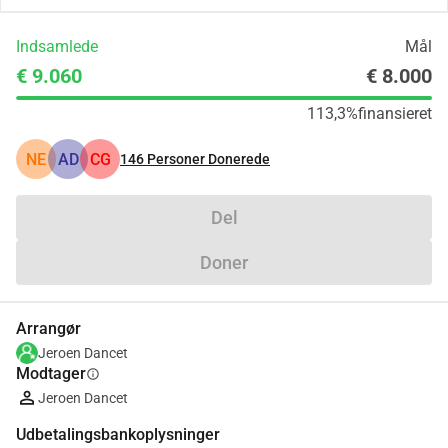
Indsamlede
Mål
€ 9.060
€ 8.000
113,3%
finansieret
NE
AD
CG
146
Personer Donerede
Del
Doner
Arrangør
Jeroen Dancet
Modtager
info
Jeroen Dancet
Udbetalingsbankoplysninger