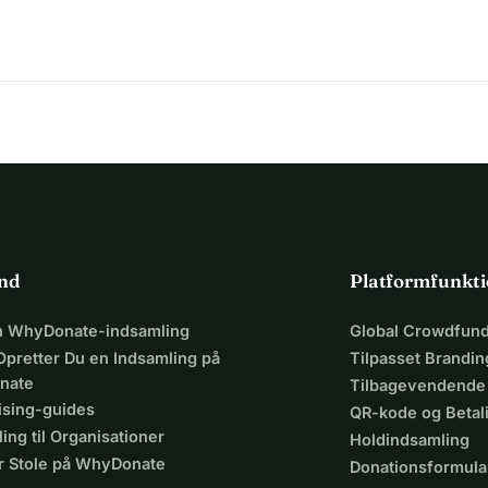
 økonomisk
ind
Platformfunkti
en WhyDonate-indsamling
Global Crowdfund
Opretter Du en Indsamling på
Tilpasset Brandin
nate
Tilbagevendende
ising-guides
QR-kode og Beta
ing til Organisationer
Holdindsamling
r Stole på WhyDonate
Donationsformula