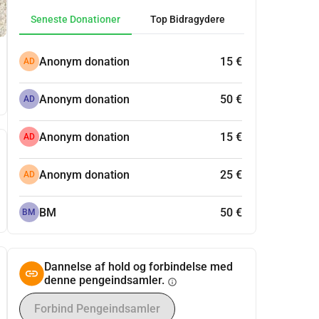
Seneste Donationer
Top Bidragydere
Anonym donation
15 €
AD
Anonym donation
50 €
AD
Anonym donation
15 €
AD
Anonym donation
25 €
AD
BM
50 €
BM
Dannelse af hold og forbindelse med
denne pengeindsamler.
info
Forbind Pengeindsamler