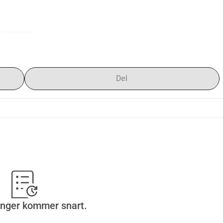
kningerne.
Del
større
inger kommer snart.