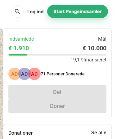
search
Log ind
Start Pengeindsamler
Indsamlede
Mål
€ 1.910
€ 10.000
19,1%
finansieret
AD
AD
AD
71
Personer Donerede
Del
Doner
Se alle
Donationer