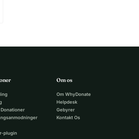
oner
Om os
ing
Om WhyDonate
g
Helpdesk
 Donationer
Gebyrer
lingsanmodninger
Kontakt Os
r-plugin