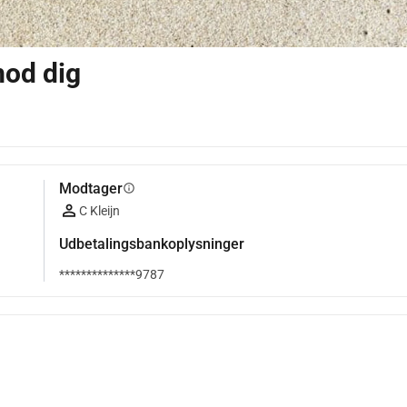
mod dig
Modtager
info
C Kleijn
Udbetalingsbankoplysninger
**************9787