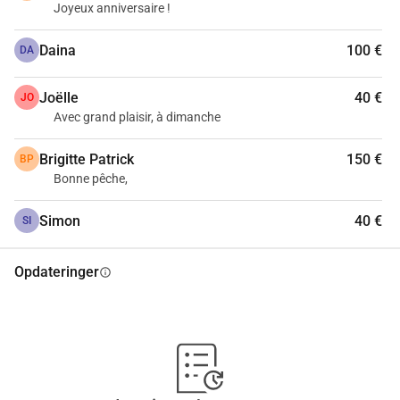
Joyeux anniversaire !
Daina
100 €
DA
Joëlle
40 €
JO
Avec grand plaisir, à dimanche
Brigitte Patrick
150 €
BP
Bonne pêche,
Simon
40 €
SI
Opdateringer
info