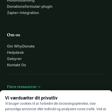
Holdindsamling
Donationsformular-plugin
Zapier-integration
Om os
Om WhyDonate
Helpdesk
Gebyrer
Kontakt Os
expand_more
Flere ressourcer
Vi værdsætter dit privatliv
Vi bruger cookies til at forbedre din browsingoplevelse, vise
personlige annoncer eller indhold og analysere vores trafik. Ved at