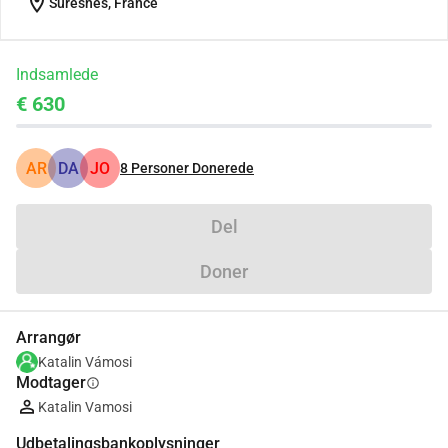
location_on
Suresnes, France
Indsamlede
€ 630
AR
DA
JO
8
Personer Donerede
Del
Doner
Arrangør
Katalin Vámosi
Modtager
info
Katalin Vamosi
Udbetalingsbankoplysninger