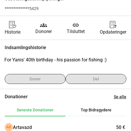
**************5429
groups
link
Donorer
Tilsluttet
Historie
Opdateringer
Indsamlingshistorie
For Yanis' 40th birthday - his passion for fishing :)
Doner
Del
Donationer
Se alle
Seneste Donationer
Top Bidragydere
Artavazd
50 €
AR