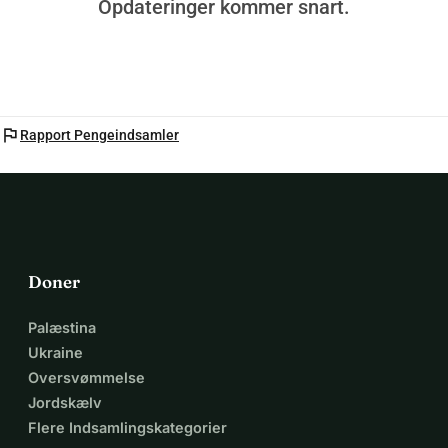
Opdateringer kommer snart.
flag
Rapport Pengeindsamler
Doner
Palæstina
Ukraine
Oversvømmelse
Jordskælv
Flere Indsamlingskategorier