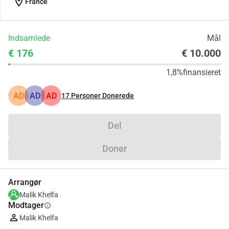
location_on
France
Indsamlede
Mål
€ 176
€ 10.000
1,8%
finansieret
AD
AD
AD
17
Personer Donerede
Del
Doner
Arrangør
Malik Khelfa
Modtager
info
Malik Khelfa