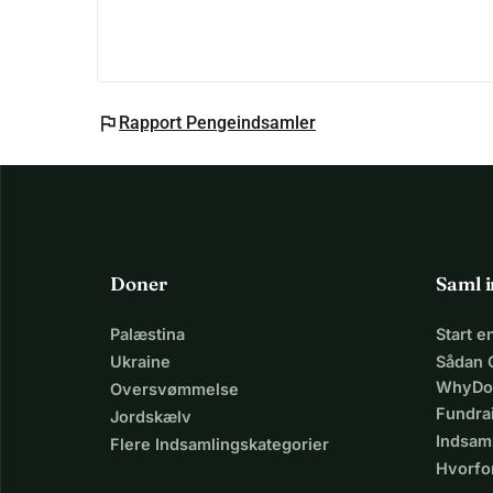
flag
Rapport Pengeindsamler
Doner
Saml 
Palæstina
Start 
Ukraine
Sådan 
WhyDo
Oversvømmelse
Fundra
Jordskælv
Indsaml
Flere Indsamlingskategorier
Hvorfo