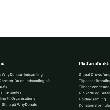
ind
Platformfunkti
en WhyDonate-indsamling
Global Crowdfund
Opretter Du en Indsamling på
Tilpasset Brandin
nate
Tilbagevendende
ising-guides
QR-kode og Beta
ing til Organisationer
Holdindsamling
r Stole på WhyDonate
Donationsformula