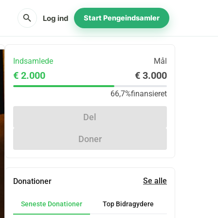
search
Log ind
Start Pengeindsamler
Indsamlede
Mål
€ 2.000
€ 3.000
66,7%
finansieret
Del
Doner
Se alle
Donationer
Seneste Donationer
Top Bidragydere