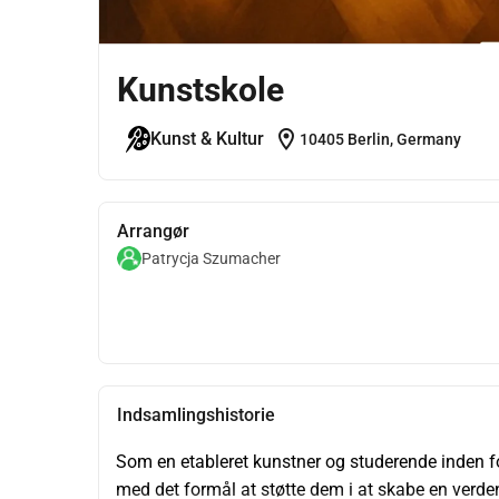
Kunstskole
location_on
Kunst & Kultur
10405 Berlin, Germany
Arrangør
Patrycja Szumacher
Indsamlingshistorie
Som en etableret kunstner og studerende inden fo
med det formål at støtte dem i at skabe en verden, v