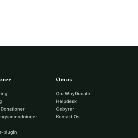
oner
Om os
ing
Om WhyDonate
g
Helpdesk
 Donationer
Gebyrer
lingsanmodninger
Kontakt Os
r-plugin