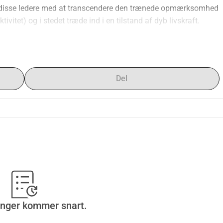
 disse ledere med at transcendere den trænede opmærksomhed 
tivitet) og i stedet træde ind i en tilstand af dyb livskraft.
k praksis kan skabelse og evaluering ikke finde sted samtidig; 
kritiske, hvilket tillader ideer at opstå, før de formes eller 
Del
ømmelse,
e (hvis din opmærksomhed mangler, vil verden altid være en 
er, den skal være),
adgang til former for selvforståelse, der ofte er ikke-sproglige 
nst er en teknologi til at træde ind i forskellige tilstande).
øg og til at støtte min egen kunstneriske praksis, som er 
inger kommer snart.