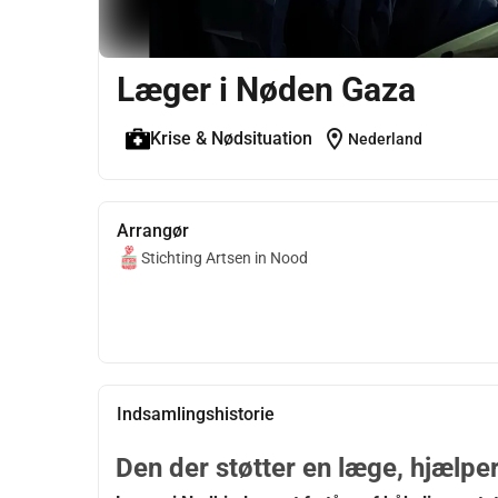
Læger i Nøden Gaza
location_on
Krise & Nødsituation
Nederland
Arrangør
Stichting Artsen in Nood
Indsamlingshistorie
Den der støtter en læge, hjælp