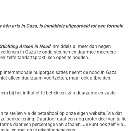
at kompensere for deres arbejde og indsats. De verificerede 
 donerede beløb som kompensation for måneder/år med arbejde 
 één arts in Gaza, is inmiddels uitgegroeid tot een formele
pdateret.
.
patienter.
Stichting Artsen in Nood
inmiddels al meer dan negen
verleners in Gaza te ondersteunen en daarmee meerdere
en zelfs tandartspraktijken open te houden.
eed-in-gaza
p internationale hulporganisaties neemt de nood in Gaza
ægerne og vores initiativ:
niet alleen duurzaam voortzetten, maar ook uitbreiden.
rs bij het initiatief te betrekken, zijn duurzame en vaste
n te stellen via de betaaltool op onze eigen website. Via dat
ze bankrekening. Daardoor gaat een nog groter deel van jullie
tforms daar een percentage van afhalen. Je kunt ook zelf via
instellen met onze rekeninggegevens.