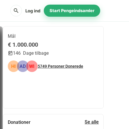
search
Log ind
Start Pengeindsamler
Mål
€ 1.000.000
146
Dage tilbage
HI
AD
WI
5749
Personer Donerede
Del
Doner
Se alle
Donationer