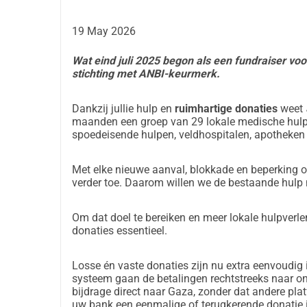
indsamles nok penge til lægerne i nød i Gaza til 
læger modtager periodisk en udbetaling fra det
19 May 2026
uden at have modtaget løn. 
Wat eind juli 2025 begon als een fundraiser voor
Hjælp med! Donér og hold dig o
stichting met ANBI-keurmerk.
Lægerne i Gaza har nu akut brug for vores støtte
Hjælp med at støtte dem, deres familier og deres 
Dankzij jullie hulp en
ruimhartige
donaties
weet
maanden een groep van 29 lokale medische hulp
Følg vores sociale medier:
spoedeisende hulpen, veldhospitalen, apotheken 
https://www.instagram.com/doctorsinneed/
https://www.linkedin.com/company/doctors-in-n
Met elke nieuwe aanval, blokkade en beperking o
Og tjek vores hjemmeside for al information om l
verder toe. Daarom willen we de bestaande hulp 
https://doctorsinneed.org/
Stort tak på vegne af lægerne i nød!
Om dat doel te bereiken en meer lokale hulpverlene
donaties essentieel.
Losse én vaste donaties zijn nu extra eenvoudig i
systeem gaan de betalingen rechtstreeks naar on
bijdrage direct naar Gaza, zonder dat andere pla
uw bank een eenmalige of terugkerende donatie 