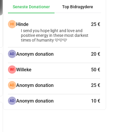
Seneste Donationer
Top Bidragydere
Hinde
25 €
HI
I send you hope light and love and
positive energy in these most darkest
times of humanity 🩷🩷🩷
Anonym donation
20 €
AD
Willeke
50 €
WI
Anonym donation
25 €
AD
Anonym donation
10 €
AD