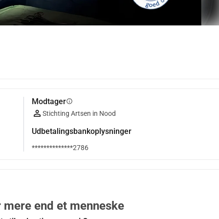
Modtager
info
Stichting Artsen in Nood
Udbetalingsbankoplysninger
**************2786
er mere end et menneske