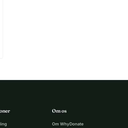
oner
Om os
ing
Om WhyDonate