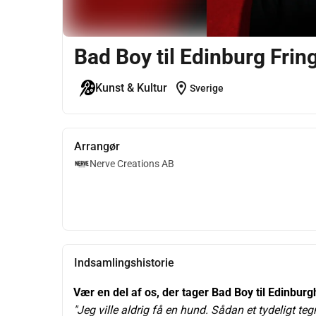
Bad Boy til Edinburg Frin
location_on
Kunst & Kultur
Sverige
Arrangør
Nerve Creations AB
Indsamlingshistorie
Vær en del af os, der tager Bad Boy til Edinburg
"Jeg ville aldrig få en hund. Sådan et tydeligt t