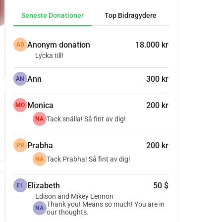
Seneste Donationer
Top Bidragydere
Anonym donation
18.000 kr
AD
Lycka till!
Ann
300 kr
AN
Monica
200 kr
MO
Tack snälla! Så fint av dig!
NA
Prabha
200 kr
PR
Tack Prabha! Så fint av dig!
NA
Elizabeth
50 $
EL
Edison and Mikey Lennon
Thank you! Means so much! You are in
NA
our thoughts.