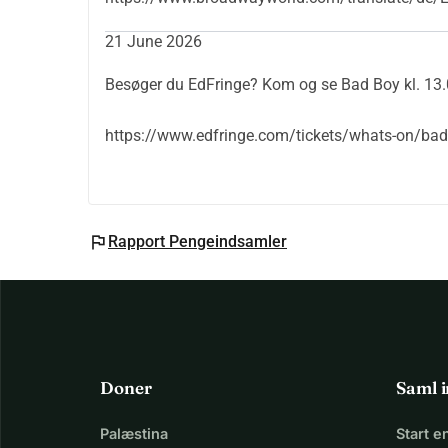
21 June 2026
Besøger du EdFringe? Kom og se Bad Boy kl. 13.
https://www.edfringe.com/tickets/whats-on/bad
flag
Rapport Pengeindsamler
Doner
Saml 
Palæstina
Start 