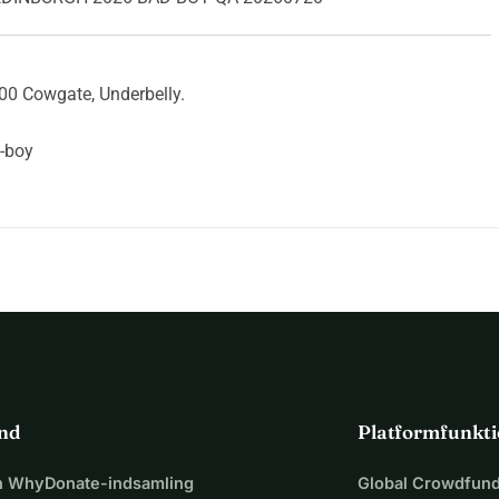
00 Cowgate, Underbelly.
-boy
ind
Platformfunkti
en WhyDonate-indsamling
Global Crowdfund