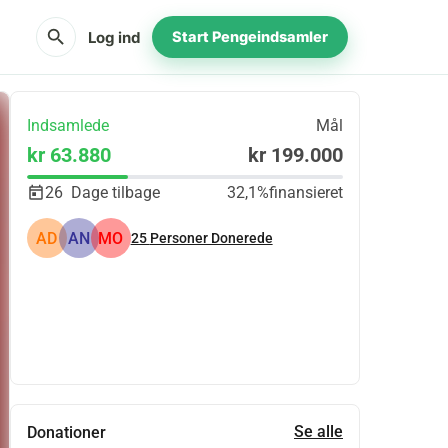
search
Log ind
Start Pengeindsamler
Indsamlede
Mål
kr 63.880
kr 199.000
26
Dage tilbage
32,1%
finansieret
AD
AN
MO
25
Personer Donerede
Del
Doner
Se alle
Donationer