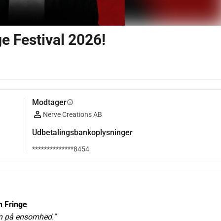
ge Festival 2026!
Modtager
info
Nerve Creations AB
Udbetalingsbankoplysninger
**************8454
h Fringe
egn på ensomhed."