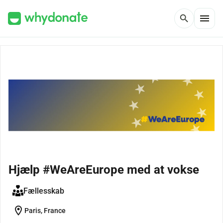
menu
search
Hjælp #WeAreEurope med at vokse
Fællesskab
location_on
Paris, France