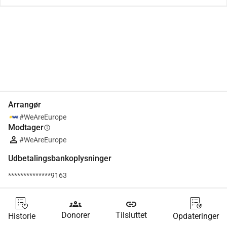
Del
Doner
Arrangør
#WeAreEurope
Modtager
info
#WeAreEurope
Udbetalingsbankoplysninger
**************9163
groups
link
Donorer
Tilsluttet
Historie
Opdateringer