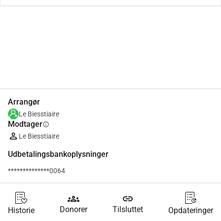
Del
Doner
Arrangør
Le Biesstiaire
Modtager
info
Le Biesstiaire
Udbetalingsbankoplysninger
**************0064
groups
link
Donorer
Tilsluttet
Historie
Opdateringer