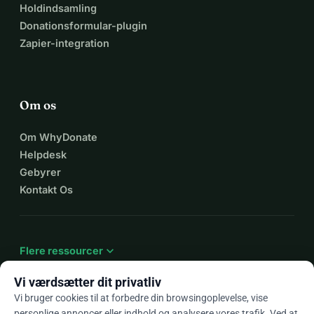
Holdindsamling
Donationsformular-plugin
Zapier-integration
Om os
Om WhyDonate
Helpdesk
Gebyrer
Kontakt Os
expand_more
Flere ressourcer
Vi værdsætter dit privatliv
Vi bruger cookies til at forbedre din browsingoplevelse, vise
personlige annoncer eller indhold og analysere vores trafik. Ved at