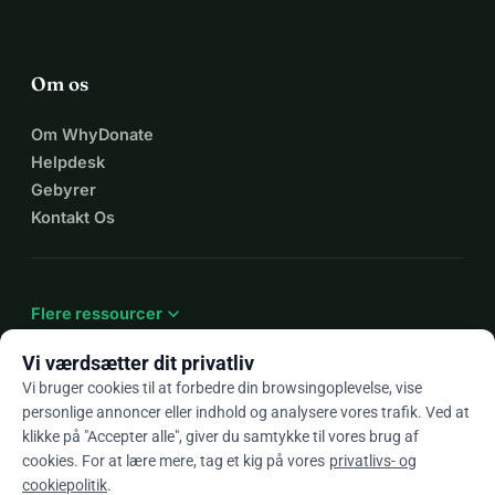
Om os
Om WhyDonate
Helpdesk
Gebyrer
Kontakt Os
expand_more
Flere ressourcer
Vi værdsætter dit privatliv
Vi bruger cookies til at forbedre din browsingoplevelse, vise
personlige annoncer eller indhold og analysere vores trafik. Ved at
arrow_drop_down
Da
klikke på "Accepter alle", giver du samtykke til vores brug af
cookies. For at lære mere, tag et kig på vores
privatlivs- og
★★★★★
4,9 / 5 baseret på 500+ anmeldelser
cookiepolitik
.