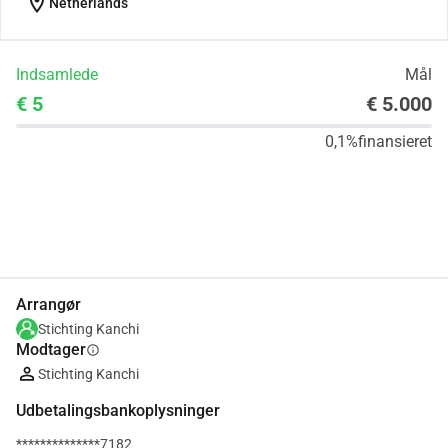
location_on
Netherlands
Indsamlede
Mål
€ 5
€ 5.000
0,1%
finansieret
Del
Doner
Arrangør
Stichting Kanchi
Modtager
info
Stichting Kanchi
Udbetalingsbankoplysninger
**************7182