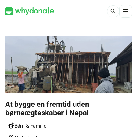
menu
search
At bygge en fremtid uden
børneægteskaber i Nepal
Børn & Familie