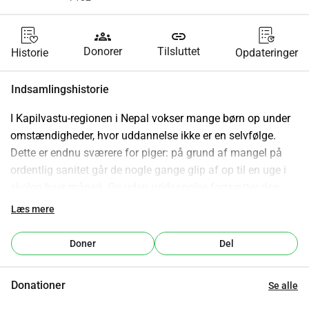
groups
link
Donorer
Tilsluttet
Historie
Opdateringer
Indsamlingshistorie
I Kapilvastu-regionen i Nepal vokser mange børn op under 
omstændigheder, hvor uddannelse ikke er en selvfølge. 
Dette er endnu sværere for piger: på grund af mangel på 
ordentlig sanitet går de nogle gange glip af op til en uge i 
skolen hver måned. Og uden uddannelse fortsætter den 
onde cirkel af fattigdom og børneægteskaber.
Læs mere
SSDO og Kanchi Foundation arbejder sammen for at bryde 
Doner
Del
denne cirkel. Med din støtte kan vi uddanne unge 
mennesker i Nepal om konsekvenserne af 
Donationer
Se alle
børneægteskaber og tilbyde dem de muligheder, de 
fortjener.