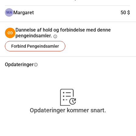
afstamning i bispedømmet.
Margaret
50 $
MA
Dannelse af hold og forbindelse med denne
pengeindsamler.
info
Forbind Pengeindsamler
Opdateringer
info
Opdateringer kommer snart.