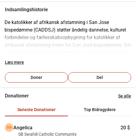
Indsamlingshistorie
De katolikker af afrikansk afstamning i San Jose 
bispedømme (CADDSJ) støtter åndelig dannelse, kulturel 
forbindelse og fællesskabsopbygning for katolikker af 
afrikansk afstamning inden for San Jose bispedømme. Din 
donation hjælper med at opretholde samlinger, trobaserede 
programmer og outreach, der fremmer tilhørsforhold, 
Læs mere
synlighed og pastoral støtte på tværs af 
menighedsfællesskaber. Bidrag finansierer kerneaktiviteter 
Doner
Del
såsom liturgiske fejring, fællesskabsarrangementer, 
muligheder for trosdannelse, kommunikation og 
Donationer
Se alle
grundlæggende driftsomkostninger, der gør det muligt for 
CADDSJ at forblive aktiv og tilgængelig året rundt. Hver 
Seneste Donationer
Top Bidragydere
gave, uanset om den er engangs eller tilbagevendende, 
hjælper med at styrke fællesskabsbånd og opretholde en 
Angelica
20 $
AN
synlig, støttende tilstedeværelse for katolikker af afrikansk 
SB Swahili Catholic Community