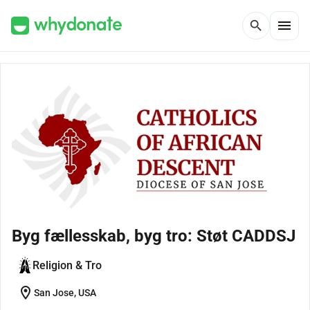
menu
search
Byg fællesskab, byg tro: Støt CADDSJ
Religion & Tro
location_on
San Jose, USA