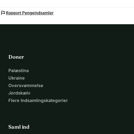
flag
Rapport Pengeindsamler
Doner
Palæstina
Ukraine
Oversvømmelse
Jordskælv
Flere Indsamlingskategorier
Saml ind