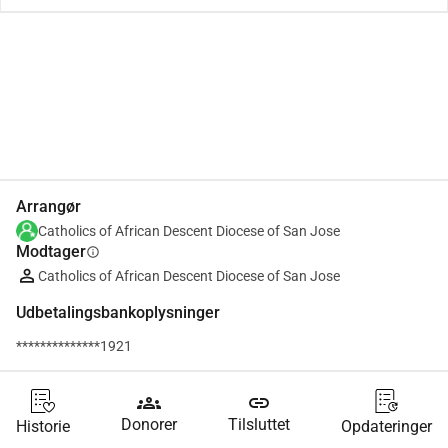
Del
Doner
Arrangør
Catholics of African Descent Diocese of San Jose
Modtager
info
Catholics of African Descent Diocese of San Jose
Udbetalingsbankoplysninger
**************1921
groups
link
Donorer
Tilsluttet
Historie
Opdateringer