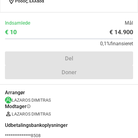
location_on
Ρόδος, Ελλάδα
Indsamlede
Mål
€ 10
€ 14.900
0,1%
finansieret
Del
Doner
Arrangør
LAZAROS DIMITRAS
Modtager
info
LAZAROS DIMITRAS
Udbetalingsbankoplysninger
**************8508