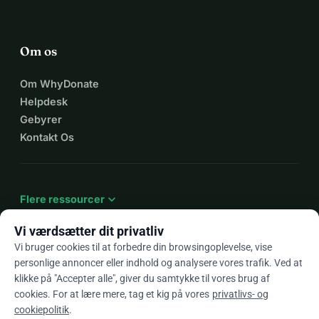
Om os
Om WhyDonate
Helpdesk
Gebyrer
Kontakt Os
expand_more
Flere ressourcer
Vi værdsætter dit privatliv
Vi bruger cookies til at forbedre din browsingoplevelse, vise
personlige annoncer eller indhold og analysere vores trafik. Ved at
arrow_drop_down
Da
klikke på "Accepter alle", giver du samtykke til vores brug af
cookies. For at lære mere, tag et kig på vores
privatlivs- og
★★★★★
4,9 / 5 baseret på 500+ anmeldelser
cookiepolitik
.