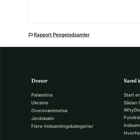
Forskellige partnere (KPN, Allianz, Watersportve
investerer allerede i en gruppe atleters olympis
faciliteter og trænere. Atleter skal kvalificere s
Canada. Atleterne betaler i høj grad selv for delt
flag
Rapport Pengeindsamler
2000 pr. person. Vil du også investere i dette sp
blive førende?
Doner
Saml 
Palæstina
Start 
Ukraine
Sådan 
WhyDo
Oversvømmelse
Fundra
Jordskælv
Indsaml
Flere Indsamlingskategorier
Hvorfo