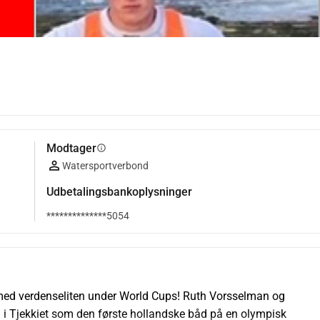
Modtager
info
Watersportverbond
Udbetalingsbankoplysninger
**************5054
 med verdenseliten under World Cups! Ruth Vorsselman og 
i Tjekkiet som den første hollandske båd på en olympisk 