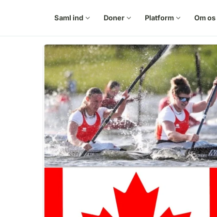
Saml ind
expand_more
Doner
expand_more
Platform
expand_more
Om os
e