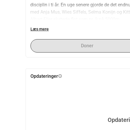
disciplin i ti år. En uge senere gjorde de det en
med Anja Mus, Wies Siffels, Selma Konijn og Kitt
Albart Flier sluttede flot som nr. 9 på 5000m.
Læs mere
Se også: https://www.allianzkanosprint.nl/nieuws
vorsselman-1/
Doner
Bliv ven!
Vil du være med på vores olympiske eventyr? Du k
rejsen, får en invitation til en kano-klinik facili
Opdateringer
info
sæsonens afslutning (begyndelsen af oktober). N
Donerer du 50 eller mere? Så sørger vi for, at du
Website
https://www.allianzkanosprint.nl
Opdater
Baggrund