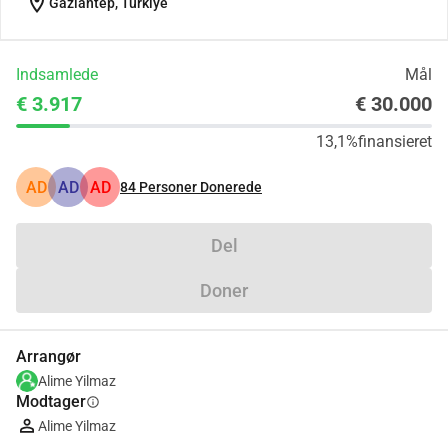
location_on
Gaziantep, Türkiye
Indsamlede
Mål
€ 3.917
€ 30.000
13,1%
finansieret
AD
AD
AD
84
Personer Donerede
Del
Doner
Arrangør
Alime Yilmaz
Modtager
info
Alime Yilmaz