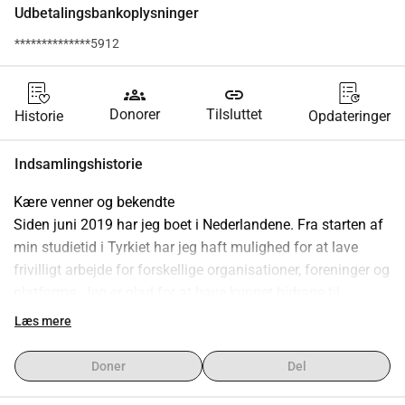
Udbetalingsbankoplysninger
**************5912
groups
link
Donorer
Tilsluttet
Historie
Opdateringer
Indsamlingshistorie
Kære venner og bekendte
Siden juni 2019 har jeg boet i Nederlandene. Fra starten af 
min studietid i Tyrkiet har jeg haft mulighed for at lave 
frivilligt arbejde for forskellige organisationer, foreninger og 
platforme. Jeg er glad for at have kunnet bidrage til 
samfundet på denne måde.
Læs mere
Også i Nederlandene laver jeg frivilligt arbejde for gode 
initiativer som repaircaféet, DUO (dagopvang Utrecht øst), 
Doner
Del
den giv-væk-butik og organisationen We Rhere.