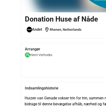
Donation Huse af Nåde
location_on
Andet
Rhenen, Netherlands
Arrangør
Henri Verhoeks
Indsamlingshistorie
Huizen van Genade vokser trin for trin, sammen 
bidrage til denne bevægelse afhåb, nærhed og f