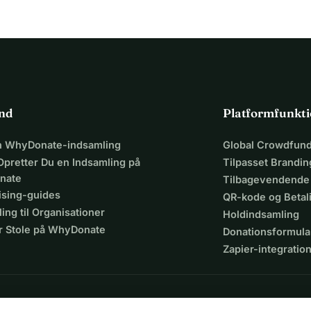
ind
Platformfunkti
en WhyDonate-indsamling
Global Crowdfund
Opretter Du en Indsamling på
Tilpasset Brandin
nate
Tilbagevendende
ising-guides
QR-kode og Beta
ing til Organisationer
Holdindsamling
r Stole på WhyDonate
Donationsformula
Zapier-integratio