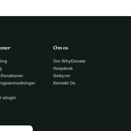
oner
Om os
ing
Om WhyDonate
g
Helpdesk
 Donationer
Gebyrer
lingsanmodninger
Kontakt Os
r-plugin
n