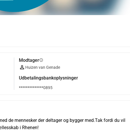
Modtager
info
Huizen van Genade
Udbetalingsbankoplysninger
**************0895
med de mennesker der deltager og bygger med.Tak fordi du vil 
ællesskab i Rhenen!