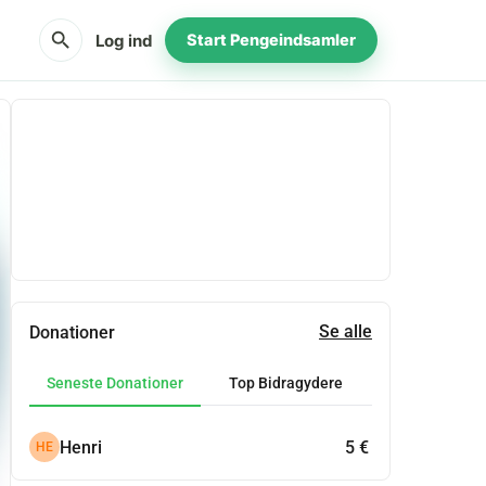
search
Log ind
Start Pengeindsamler
Del
Doner
Se alle
Donationer
Seneste Donationer
Top Bidragydere
Henri
5 €
HE