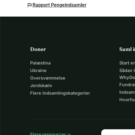
flag
Rapport Pengeindsamler
Doner
Saml 
Palæstina
Start 
Ukraine
Sådan 
WhyDo
Oversvømmelse
Fundra
Jordskælv
Indsaml
Flere Indsamlingskategorier
Hvorfo
expand_more
Flere ressourcer