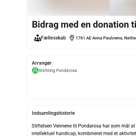
Bidrag med en donation t
location_on
Fællesskab
1761 AE Anna Paulowna, Nethe
Arrangør
Stichting Pondarosa
Indsamlingshistorie
Stiftelsen Vennene til Pondarosa har som mål at rea
intellektuel handicap, kombineret med et aktivitets