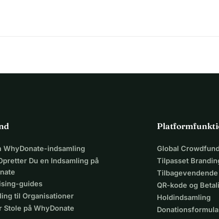
ind
Platformfunkti
en WhyDonate-indsamling
Global Crowdfund
Opretter Du en Indsamling på
Tilpasset Brandin
nate
Tilbagevendende
ising-guides
QR-kode og Beta
ing til Organisationer
Holdindsamling
r Stole på WhyDonate
Donationsformula