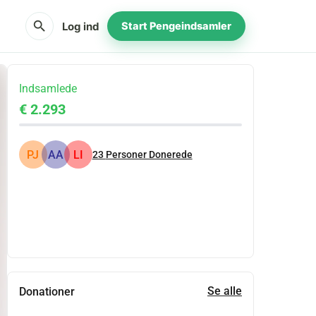
search
Log ind
Start Pengeindsamler
Indsamlede
€ 2.293
PJ
AA
LI
23
Personer Donerede
Del
Doner
Se alle
Donationer