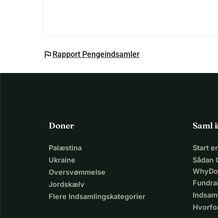
flag
Rapport Pengeindsamler
Doner
Saml 
Palæstina
Start 
Ukraine
Sådan 
WhyDo
Oversvømmelse
Fundra
Jordskælv
Indsaml
Flere Indsamlingskategorier
Hvorfo