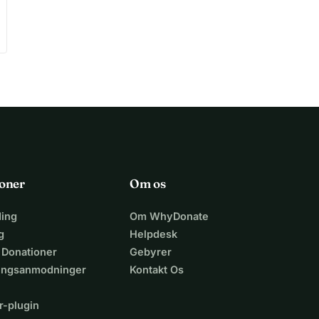
oner
Om os
ing
Om WhyDonate
g
Helpdesk
 Donationer
Gebyrer
lingsanmodninger
Kontakt Os
r-plugin