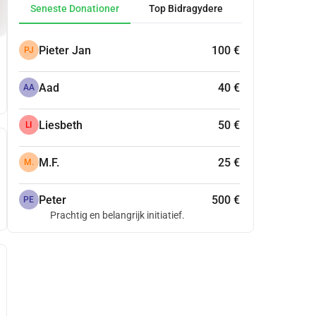
Seneste Donationer
Top Bidragydere
Pieter Jan
100 €
PJ
Aad
40 €
AA
Liesbeth
50 €
LI
M.F.
25 €
M.
Peter
500 €
PE
Prachtig en belangrijk initiatief.