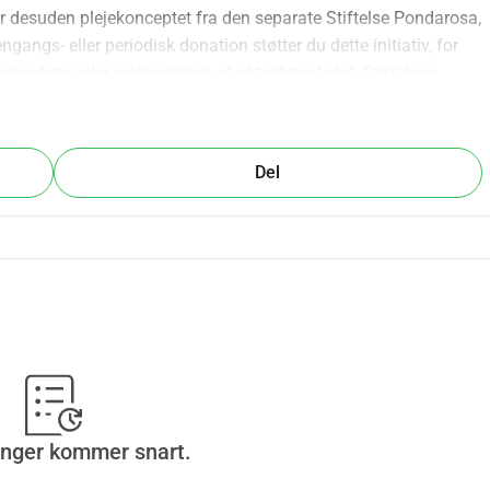
r desuden plejekonceptet fra den separate Stiftelse Pondarosa, 
gangs- eller periodisk donation støtter du dette initiativ, for 
geudstyr eller realiseringen af aktivitetsstedet. Stiftelsen 
t du ved skatteangivelsen kan angive donationer som gave til et 
 i dag, beboerne, besøgende og medarbejdere fra Pondarosa er 
Del
inger kommer snart.