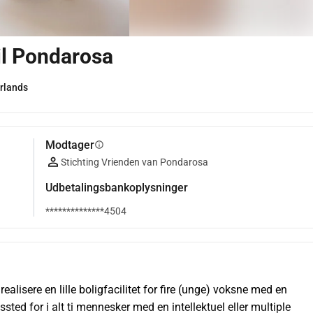
il Pondarosa
rlands
Modtager
info
Stichting Vrienden van Pondarosa
Udbetalingsbankoplysninger
**************4504
lisere en lille boligfacilitet for fire (unge) voksne med en 
sted for i alt ti mennesker med en intellektuel eller multiple 