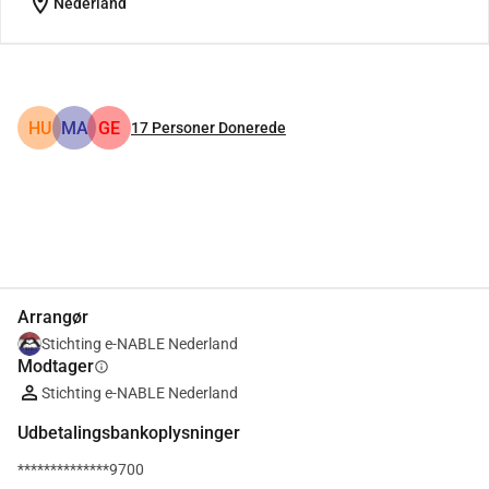
location_on
Nederland
HU
MA
GE
17
Personer Donerede
Del
Doner
Arrangør
Stichting e-NABLE Nederland
Modtager
info
Stichting e-NABLE Nederland
Udbetalingsbankoplysninger
**************9700