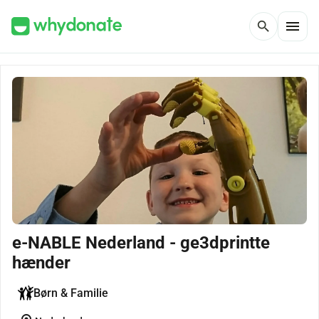
menu
search
e-NABLE Nederland - ge3dprintte
hænder
Børn & Familie