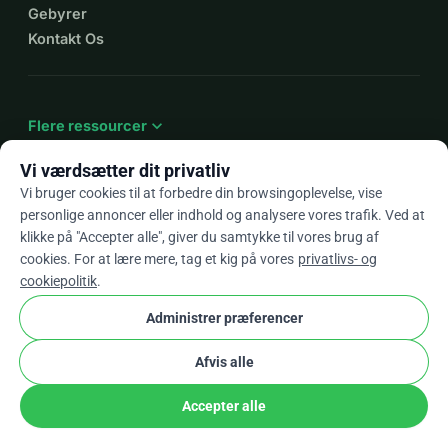
Gebyrer
Kontakt Os
expand_more
Flere ressourcer
Vi værdsætter dit privatliv
Vi bruger cookies til at forbedre din browsingoplevelse, vise
personlige annoncer eller indhold og analysere vores trafik. Ved at
arrow_drop_down
Da
klikke på "Accepter alle", giver du samtykke til vores brug af
cookies. For at lære mere, tag et kig på vores
privatlivs- og
★★★★★
4,9 / 5 baseret på 500+ anmeldelser
cookiepolitik
.
Administrer præferencer
© 2012–2026
WhyDonate
Privatliv og cookies
Afvis alle
cookie
Vilkår og betingelser
Cookie Indstillinger
stripe
Lavet i Europa
★
Verificeret Partner
check
Accepter alle
Del
Doner