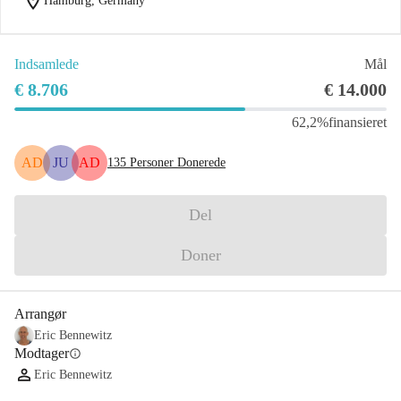
location_on
Hamburg, Germany
Indsamlede
Mål
€ 8.706
€ 14.000
62,2%
finansieret
AD
JU
AD
135
Personer Donerede
Del
Doner
Arrangør
Eric Bennewitz
Modtager
info
Eric Bennewitz