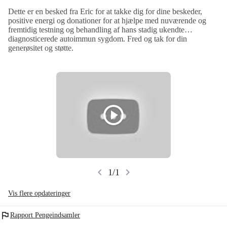
balancen i min krop.
Dette er en besked fra Eric for at takke dig for dine beskeder,
positive energi og donationer for at hjælpe med nuværende og
fremtidig testning og behandling af hans stadig ukendte
diagnosticerede autoimmun sygdom. Fred og tak for din
generøsitet og støtte.
play_circle
chevron_left
chevron_right
1/1
Vis flere opdateringer
flag
Rapport Pengeindsamler