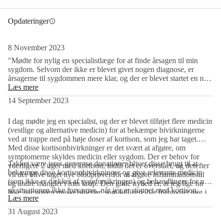
sygdom og bringe sin krop i balance igen. Vi håber, at de næste 
måneder vil være tilstrækkelige til at løse denne ukendte sygdom, 
Opdateringer
info
så Eric kan vende tilbage til det, han brænder mest for...at hjælpe 
andre :)
8 November 2023
Med dyb taknemmelighed og kærlighed for din tid og støtte til 
"Mødte for nylig en specialistlæge for at finde årsagen til min
sygdom. Selvom der ikke er blevet givet nogen diagnose, er
denne sag.
årsagerne til sygdommen mere klar, og der er blevet startet en ny
'
behandling. Jeg har det bedre end for 4 måneder siden. Tak til alle
Læs mere
igen for deres medfølelse og generøsitet."
14 September 2023
I dag mødte jeg en specialist, og der er blevet tilføjet flere medicin
(vestlige og alternative medicin) for at bekæmpe bivirkningerne
ved at trappe ned på høje doser af kortison, som jeg har taget.
Med disse kortisonbivirkninger er det svært at afgøre, om
symptomerne skyldes medicin eller sygdom. Der er behov for
Takket være jeres generøse donationer bliver disse brugt til at
yderligere 2 uger med kortison, indtil det er overstået, og derefter
bekæmpe disse kortisonbivirkninger og give relevante medicin
vil der blive taget nye blodprøver for at afgøre inflammationstal
(som ikke er dækket af sygeforsikringen) og behandlinger for nu,
og andre mangler i min krop. Den gode nyhed er, at jeg lige nu
så situationen ikke forværres, når jeg er stoppet med kortison.
ikke har nogen muskelsmerter, som tidligere har forhindret mig i
Læs mere
Forhåbentlig vil årsagen til og behandlingen af den faktiske
at gå eller bevæge mig.
sygdom blive fastlagt, når blodprøverne kommer tilbage om et par
31 August 2023
uger, og specialisten og jeg kan gå videre med at genoprette