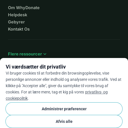
Om WhyDonate
Helpdesk
Gebyrer
Kontakt Os
expand_more
Flere ressourcer
Vi værdsætter dit privatliv
Vi bruger cookies til at forbedre din browsingoplevelse, vise
personlige annoncer eller indhold og analysere vores trafik. Ved at
arrow_drop_down
Da
klikke på "Accepter alle", giver du samtykke til vores brug af
cookies. For at lære mere, tag et kig på vores
privatlivs- og
★★★★★
4,9 / 5 baseret på 500+ anmeldelser
cookiepolitik
.
Administrer præferencer
© 2012–2026
WhyDonate
Privatliv og cookies
Afvis alle
cookie
Vilkår og betingelser
Cookie Indstillinger