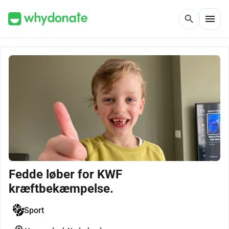
menu
search
Fedde løber for KWF
kræftbekæmpelse.
Sport