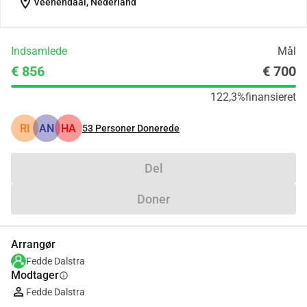
location_on
Veenendaal, Nederland
Indsamlede
Mål
€ 856
€ 700
122,3%
finansieret
RI
AN
HA
53
Personer Donerede
Del
Doner
Arrangør
Fedde Dalstra
Modtager
info
Fedde Dalstra