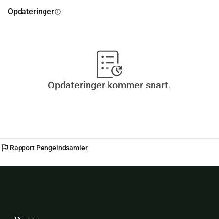
Opdateringer
info
Opdateringer kommer snart.
flag
Rapport Pengeindsamler