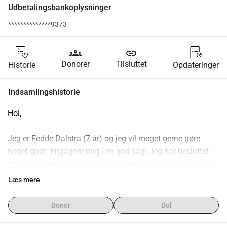
Udbetalingsbankoplysninger
**************9373
groups
link
Donorer
Tilsluttet
Historie
Opdateringer
Indsamlingshistorie
Hoi,
Jeg er Fedde Dalstra (7 år) og jeg vil meget gerne gøre 
noget godt. Engagere mig i en god sag! Jeg har besluttet 
mig for at gøre dette ved at levere en sportslig præstation 
og lade mig sponsere!
Læs mere
Hvad skal jeg præcist gøre?
Doner
Del
Den 25. februar vil jeg begynde min super lange vandretur. 