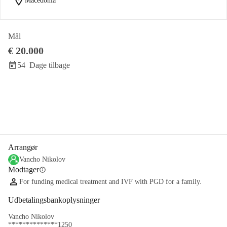
location_on
Macedonia
Mål
€ 20.000
54
Dage tilbage
Del
Doner
Arrangør
Vancho Nikolov
Modtager
info
For funding medical treatment and IVF with PGD for a family.
Udbetalingsbankoplysninger
Vancho Nikolov
**************1250