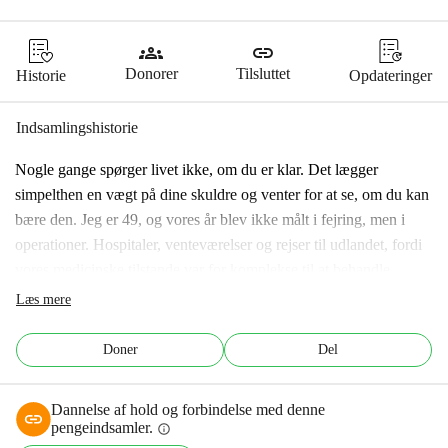
groups
link
Donorer
Tilsluttet
Historie
Opdateringer
Indsamlingshistorie
Nogle gange spørger livet ikke, om du er klar. Det lægger 
simpelthen en vægt på dine skuldre og venter for at se, om du kan 
bære den. Jeg er 49, og vores år blev ikke målt i fejring, men i 
operationer. Hospitaler, venteværelser og rejser til udlandet, fordi 
vores medicinske tilstande var for komplekse til at behandle 
hjemme. Hver procedure bragte håb og endnu et økonomisk sår. 
Læs mere
Over 80% af udgifterne blev betalt fra vores egne opsparinger. 
Institutionerne forblev tavse. Det kunne vi ikke. Midt i den kamp 
Doner
Del
nægtede en drøm at falme: at få et barn. På grund af de genetiske 
risici, vi begge bærer, var vores eneste vej IVF med 
Dannelse af hold og forbindelse med denne
præimplantations genetisk diagnose (PGD). En behandling, der 
pengeindsamler.
info
ikke er tilgængelig i Makedonien. Hver forsøg betød endnu en 