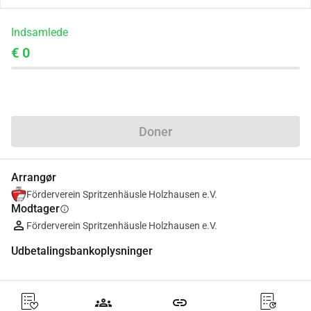
Indsamlede
€ 0
Del
Doner
Arrangør
Förderverein Spritzenhäusle Holzhausen e.V.
Modtager
info
Förderverein Spritzenhäusle Holzhausen e.V.
Udbetalingsbankoplysninger
groups
link