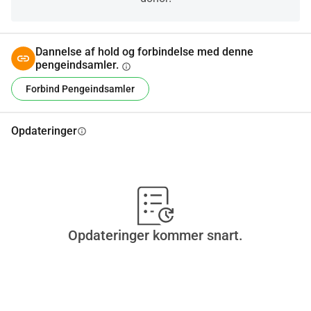
Dannelse af hold og forbindelse med denne
pengeindsamler.
info
Forbind Pengeindsamler
Opdateringer
info
Opdateringer kommer snart.