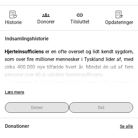
groups
link
Donorer
Tilsluttet
Historie
Opdateringer
Indsamlingshistorie
Hjerteinsufficiens
 er en ofte overset og lidt kendt sygdom, 
som over fire millioner mennesker i Tyskland lider af, med 
cirka 400.000 nye tilfælde hvert år. Mindst én ud af fem 
personer over 40 år udvikler hjerteinsufficiens.
I de seneste år har hjerteinsufficiens været den hyppigste 
årsag til indlæggelse på hospitalet. I 2023 lå 
Læs mere
hjerteinsufficiens på 1. pladsen blandt de hyppigste 
dødsårsager, foran alle former for kræft. Hjerteinsufficiens 
Doner
Del
er ikke helbredelig. Dødeligheden ligger i øjeblikket på 50% 
inden for de første fire år efter diagnosen.
Donationer
Se alle
Men hjerteinsufficiens kan behandles
. En tidlig diagnose 
og behandling kan væsentligt forlænge livsforventningen.