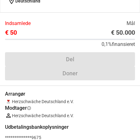
location_on
Deutschland
Indsamlede
Mål
€ 50
€ 50.000
0,1%
finansieret
Del
Doner
Arrangør
Herzschwäche Deutschland e.V.
Modtager
info
Herzschwäche Deutschland e.V.
Udbetalingsbankoplysninger
**************9675