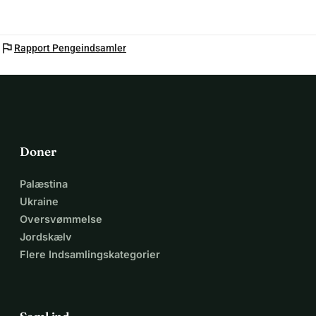
flag
Rapport Pengeindsamler
Doner
Palæstina
Ukraine
Oversvømmelse
Jordskælv
Flere Indsamlingskategorier