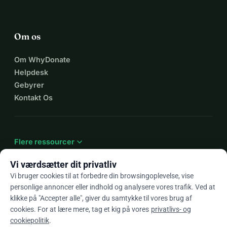
Om os
Om WhyDonate
Helpdesk
Gebyrer
Kontakt Os
expand_more
Flere ressourcer
Vi værdsætter dit privatliv
Vi bruger cookies til at forbedre din browsingoplevelse, vise
personlige annoncer eller indhold og analysere vores trafik. Ved at
arrow_drop_down
Da
klikke på "Accepter alle", giver du samtykke til vores brug af
cookies. For at lære mere, tag et kig på vores
privatlivs- og
★★★★★
4,9 / 5 baseret på 500+ anmeldelser
cookiepolitik
.