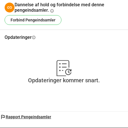
Dannelse af hold og forbindelse med denne
possible. Every contribution helps whether it s 5, 20, or 200.
pengeindsamler.
info
The original documents confirming her diagnosis have 
been presented to me.
Forbind Pengeindsamler
Opdateringer
info
Opdateringer kommer snart.
flag
Rapport Pengeindsamler