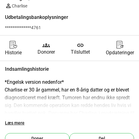
Charlise
Udbetalingsbankoplysninger
**************4761
groups
link
Donorer
Tilsluttet
Historie
Opdateringer
Indsamlingshistorie
*Engelsk version nedenfor*
Charlise er 30 år gammel, har en 8-årig datter og er blevet 
diagnosticeret med kræft. Tumoren har endnu ikke spredt 
sig. Den kommende operation kan redde hendes liv hvis vi 
handler hurtigt nok. Desværre har Charlise, i modsætning til 
mange af os, ikke privilegiet af sygeforsikring og må selv 
Læs mere
dække alle medicinske omkostninger et astronomisk beløb 
i CFA-franc.
Doner
Del