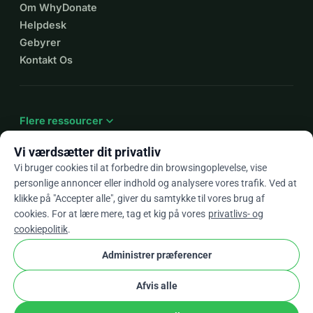
Om WhyDonate
Helpdesk
Gebyrer
Kontakt Os
expand_more
Flere ressourcer
Vi værdsætter dit privatliv
Vi bruger cookies til at forbedre din browsingoplevelse, vise
personlige annoncer eller indhold og analysere vores trafik. Ved at
arrow_drop_down
Da
klikke på "Accepter alle", giver du samtykke til vores brug af
cookies. For at lære mere, tag et kig på vores
privatlivs- og
★★★★★
4,9 / 5 baseret på 500+ anmeldelser
cookiepolitik
.
Administrer præferencer
© 2012–2026
WhyDonate
Privatliv og cookies
Afvis alle
cookie
Vilkår og betingelser
Cookie Indstillinger