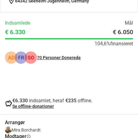
location_on
64342 Seeheim-Jugenheim, Germany
Indsamlede
Mål
€ 6.330
€ 6.050
104,6%
finansieret
AD
FR
SO
70
Personer Donerede
Del
Doner
€6.330
indsamlet, heraf
€235
offline.
savings
Se offline-donationer
Arrangør
Mira Borchardt
Modtager
info