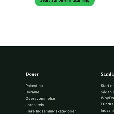
Search another indsamling
Doner
Saml 
Palæstina
Start 
Ukraine
Sådan 
WhyDo
Oversvømmelse
Fundra
Jordskælv
Indsaml
Flere Indsamlingskategorier