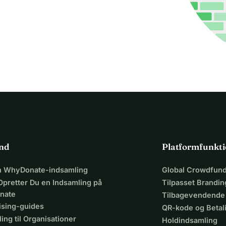
ind
Platformfunkti
en WhyDonate-indsamling
Global Crowdfund
Opretter Du en Indsamling på
Tilpasset Brandin
nate
Tilbagevendende
ising-guides
QR-kode og Beta
ing til Organisationer
Holdindsamling