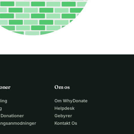
oner
Om os
ing
Om WhyDonate
g
Helpdesk
 Donationer
Gebyrer
lingsanmodninger
Kontakt Os