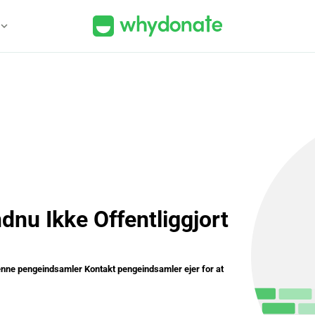
xpand_more
nu Ikke Offentliggjort
denne pengeindsamler Kontakt pengeindsamler ejer for at