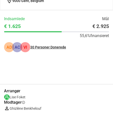
location_on
9000 Gent, Belgium
Indsamlede
Mål
€ 1.625
€ 2.925
55,6%
finansieret
AD
AC
VI
30
Personer Donerede
Del
Doner
Arrangør
Lise Foket
Modtager
info
Ghizlène Benkhelouf