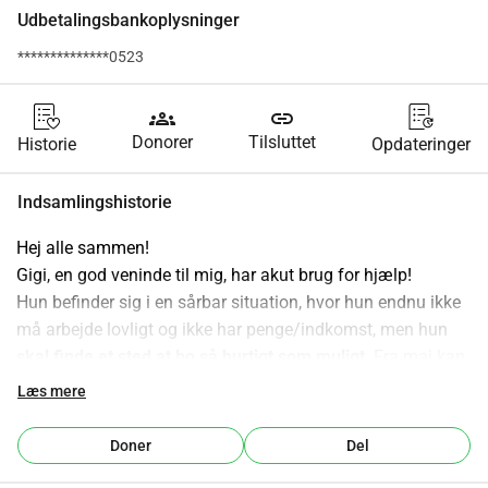
Udbetalingsbankoplysninger
**************0523
groups
link
Donorer
Tilsluttet
Historie
Opdateringer
Indsamlingshistorie
Hej alle sammen!
Gigi, en god veninde til mig, har akut brug for hjælp!
Hun befinder sig i en sårbar situation, hvor hun endnu ikke 
må arbejde lovligt og ikke har penge/indkomst, men hun 
skal finde et sted at bo så hurtigt som muligt
. Fra maj kan 
hun arbejde, men indtil da har hun selvfølgelig også brug 
Læs mere
for tag over hovedet og mad for at overleve. For at komme 
igennem denne periode starter jeg denne crowdfunding for 
Doner
Del
at hjælpe hende.