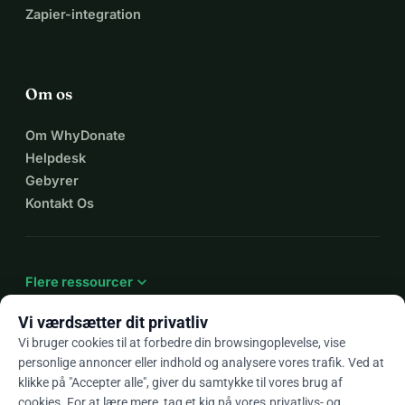
Zapier-integration
Om os
Om WhyDonate
Helpdesk
Gebyrer
Kontakt Os
expand_more
Flere ressourcer
Vi værdsætter dit privatliv
Vi bruger cookies til at forbedre din browsingoplevelse, vise
personlige annoncer eller indhold og analysere vores trafik. Ved at
arrow_drop_down
Da
klikke på "Accepter alle", giver du samtykke til vores brug af
cookies. For at lære mere, tag et kig på vores
privatlivs- og