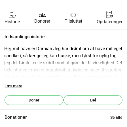
groups
link
Donorer
Tilsluttet
Historie
Opdateringer
Indsamlingshistorie
Hej, mit navn er Damian.Jeg har drømt om at have mit eget 
snedkeri, så længe jeg kan huske, men først for nylig tog 
jeg det første reelle skridt mod at gøre det til virkelighed.Det 
hele startede med et impulskøb at købe en laser til skæring 
og gravering. Mit hovedmål var at tilbringe mere tid med 
mit barn, skabe fede projekter sammen, bygge et lille far-
Læs mere
søn bånd og styrke vores forhold. Over tid viste det sig dog, 
at arbejde med træ giver mig langt mere end blot 
Doner
Del
tilfredsstillelse det er blevet en ægte passion.Jo mere jeg 
skaber, jo mere overbevist er jeg om, at jeg gerne vil gøre 
Donationer
Se alle
denne passion til et erhverv og blive en rigtig håndværker. 
Desværre indebærer køb af de nødvendige maskiner 