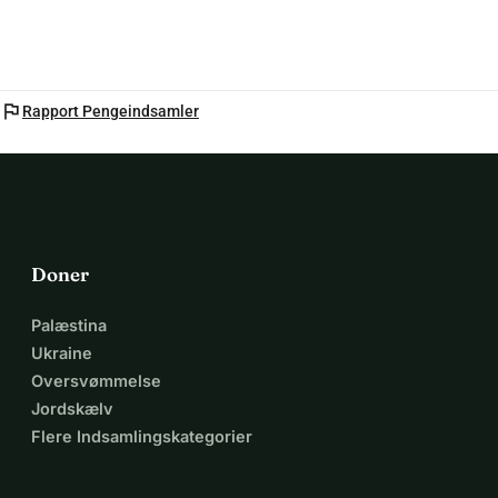
flag
Rapport Pengeindsamler
Doner
Palæstina
Ukraine
Oversvømmelse
Jordskælv
Flere Indsamlingskategorier