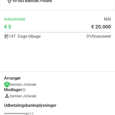
location_on
95-083 Babiczki, Poland
Indsamlede
Mål
€ 5
€ 20.000
147
Dage tilbage
0%
finansieret
Del
Doner
Arrangør
Damian Jóźwiak
Modtager
info
Damian Jóźwiak
Udbetalingsbankoplysninger
**************8211