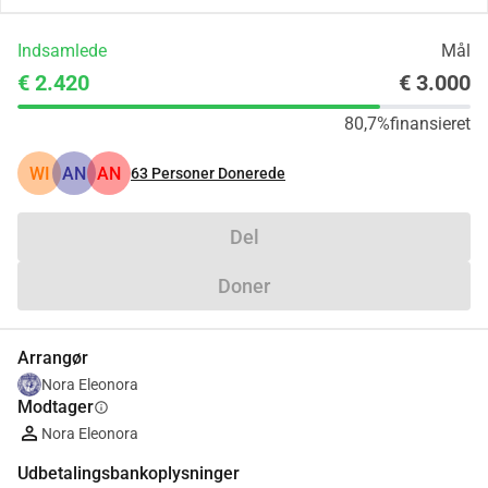
Indsamlede
Mål
€ 2.420
€ 3.000
80,7%
finansieret
WI
AN
AN
63
Personer Donerede
Del
Doner
Arrangør
Nora Eleonora
Modtager
info
Nora Eleonora
Udbetalingsbankoplysninger