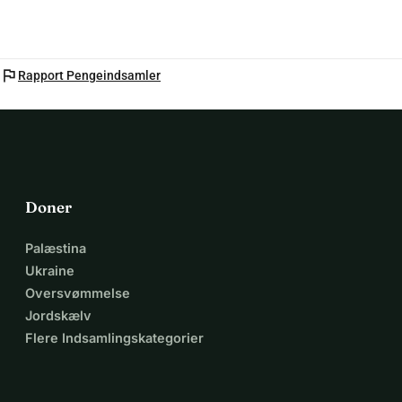
flag
Rapport Pengeindsamler
Doner
Palæstina
Ukraine
Oversvømmelse
Jordskælv
Flere Indsamlingskategorier