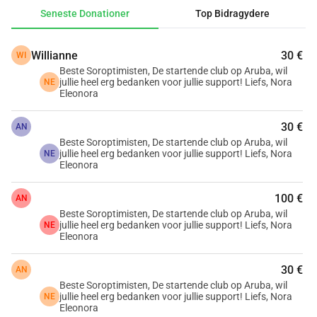
Seneste Donationer
Top Bidragydere
Vil I (klubber i Nederlandene) hjælpe os med den 
nødvendige finansiering for at få disse mundbind 
Willianne
30 €
WI
produceret på Aruba?
Beste Soroptimisten, De startende club op Aruba, wil
jullie heel erg bedanken voor jullie support! Liefs, Nora
NE
For 3000 Euro kan vi få lavet 1000 mundbind.
Eleonora
30 €
Hvor ville det være fantastisk, hvis vi kunne skabe 
AN
Beste Soroptimisten, De startende club op Aruba, wil
opmærksomhed omkring Orange the World-kampagnen på 
jullie heel erg bedanken voor jullie support! Liefs, Nora
NE
Aruba! Vi vil dele billederne med jer.
Eleonora
100 €
Mange tak for jeres støtte, og vi håber at møde jer i 
AN
Beste Soroptimisten, De startende club op Aruba, wil
Nederlandene eller på Aruba.
jullie heel erg bedanken voor jullie support! Liefs, Nora
NE
Eleonora
Nora Eleonora (stifter)
30 €
På vegne af 
AN
Beste Soroptimisten, De startende club op Aruba, wil
Soroptimist Club Aruba i.o.
jullie heel erg bedanken voor jullie support! Liefs, Nora
NE
Eleonora