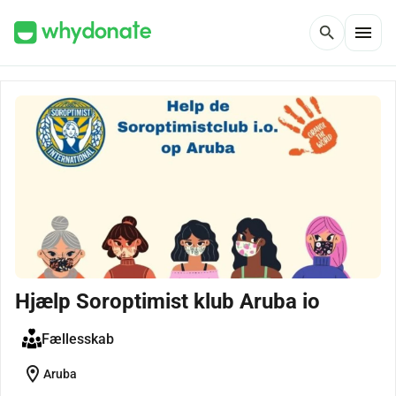
menu
search
Hjælp Soroptimist klub Aruba io
Fællesskab
location_on
Aruba