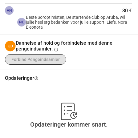
30 €
AN
Beste Soroptimisten, De startende club op Aruba, wil
jullie heel erg bedanken voor jullie support! Liefs, Nora
NE
Eleonora
Dannelse af hold og forbindelse med denne
pengeindsamler.
info
Forbind Pengeindsamler
Opdateringer
info
Opdateringer kommer snart.