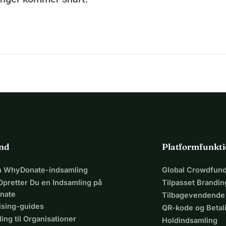
ind
Platformfunkti
en WhyDonate-indsamling
Global Crowdfund
Opretter Du en Indsamling på
Tilpasset Brandin
nate
Tilbagevendende
ising-guides
QR-kode og Beta
ing til Organisationer
Holdindsamling