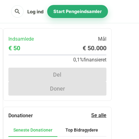
search
Log ind
Start Pengeindsamler
Indsamlede
Mål
€ 50
€ 50.000
0,1%
finansieret
Del
Doner
Se alle
Donationer
Seneste Donationer
Top Bidragydere