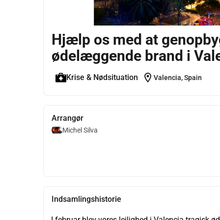
Hjælp os med at genopbyg
ødelæggende brand i Val
location_on
Krise & Nødsituation
Valencia, Spain
Arrangør
Michel Silva
Indsamlingshistorie
I februar blev vores lejlighed i Valencia tragisk ø