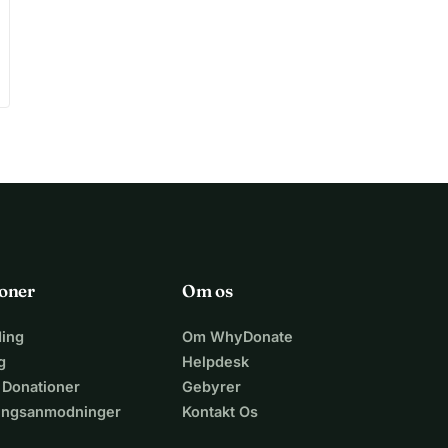
oner
Om os
ing
Om WhyDonate
g
Helpdesk
 Donationer
Gebyrer
lingsanmodninger
Kontakt Os