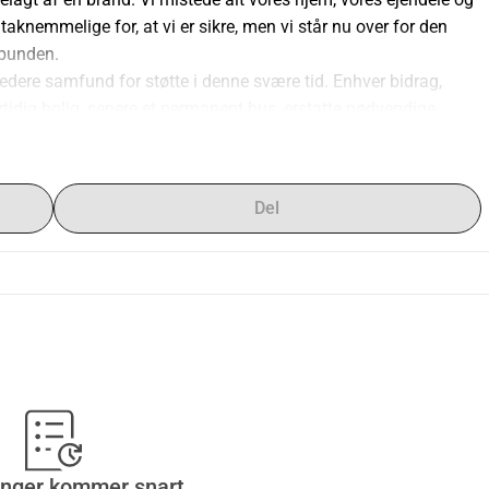
aknemmelige for, at vi er sikre, men vi står nu over for den 
 bunden.
redere samfund for støtte i denne svære tid. Enhver bidrag, 
ertidig bolig, senere et permanent hus, erstatte nødvendige 
gen.
 end ord kan udtrykke. Tak fordi I er der for os i vores nød.
Del
inger kommer snart.