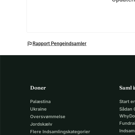
flag
Rapport Pengeindsamler
Doner
Saml 
Palæstina
Start 
Ukraine
Sådan 
WhyDo
Oversvømmelse
Fundra
Jordskælv
Indsaml
Flere Indsamlingskategorier