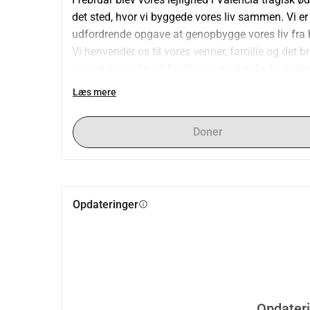
det sted, hvor vi byggede vores liv sammen. Vi er t
udfordrende opgave at genopbygge vores liv fra
Vi henvender os til vores venner, familie og det b
uanset hvor lille, vil hjælpe os med at finde midl
genstande og begynde at genopbygge vores liv i
Læs mere
Vi værdsætter jeres venlighed og generøsitet mere,
Doner
Opdateringer
info
Opdater