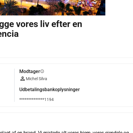
ge vores liv efter en
encia
Modtager
info
Michel Silva
Udbetalingsbankoplysninger
**************1194
delagt af en brand. Vi mistede alt vores hjem, vores ejendele og 