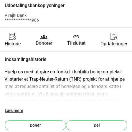
Udbetalingsbankoplysninger
Alrajhi Bank
**************4986
groups
link
Donorer
Tilsluttet
Historie
Opdateringer
Indsamlingshistorie
Hjælp os med at gøre en forskel i Ishbilia boligkompleks!
Vi starter et Trap-Neuter-Return (TNR) projekt for at hjælpe 
med at reducere antallet af herreløse og udendørs katte i 
vores samfund. Vi vil arbejde sammen med lokale 
dyrlæger, som tilbyder en fantastisk pris på kun 50$ per 
hankat for kastrering og 100$ per hunkat. Selvom den pris 
Læs mere
er fantastisk, så løber omkostningerne hurtigt op - og vi 
ville være dybt taknemmelige for enhver støtte, der kan 
Doner
Del
hjælpe os med at nå vores mål.