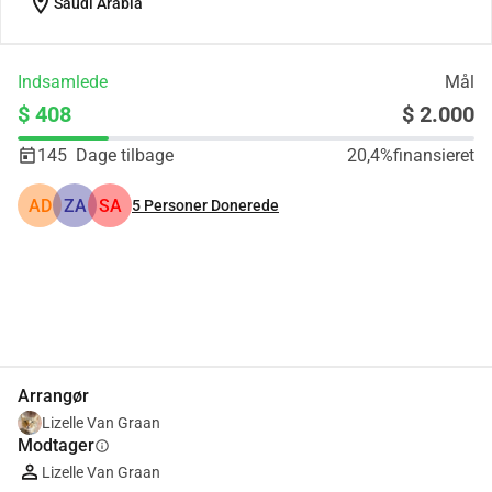
location_on
Saudi Arabia
Indsamlede
Mål
$ 408
$ 2.000
145
Dage tilbage
20,4%
finansieret
AD
ZA
SA
5
Personer Donerede
Del
Doner
Arrangør
Lizelle Van Graan
Modtager
info
Lizelle Van Graan