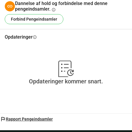
Dannelse af hold og forbindelse med denne
pengeindsamler.
info
Forbind Pengeindsamler
Opdateringer
info
Opdateringer kommer snart.
flag
Rapport Pengeindsamler