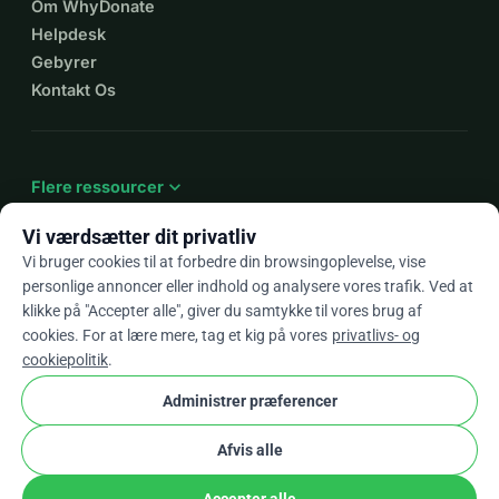
Om WhyDonate
Helpdesk
Gebyrer
Kontakt Os
expand_more
Flere ressourcer
Vi værdsætter dit privatliv
Vi bruger cookies til at forbedre din browsingoplevelse, vise
personlige annoncer eller indhold og analysere vores trafik. Ved at
arrow_drop_down
Da
klikke på "Accepter alle", giver du samtykke til vores brug af
cookies. For at lære mere, tag et kig på vores
privatlivs- og
★★★★★
4,9 / 5 baseret på 500+ anmeldelser
cookiepolitik
.
Administrer præferencer
© 2012–2026
WhyDonate
Privatliv og cookies
Afvis alle
cookie
Vilkår og betingelser
Cookie Indstillinger
stripe
Lavet i Europa
★
Verificeret Partner
check