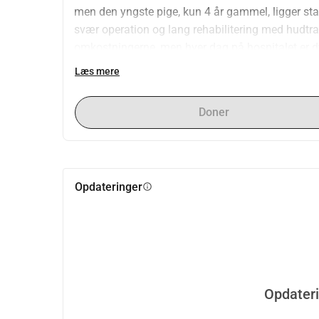
men den yngste pige, kun 4 år gammel, ligger sta
svær operation og lang rehabilitering med hudtran
omkostningerne, men hver dag på hospitalet er dyr,
Hver donation, stor som lille, gør en forskel og gi
Læs mere
Doner
Opdateringer
info
Opdater