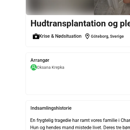
Hudtransplantation og ple
location_on
Krise & Nødsituation
Göteborg, Sverige
Arrangør
Oksana Krepka
Indsamlingshistorie
En frygtelig tragedie har ramt vores familie i Char
Hun og hendes mand mistede livet. Deres tre børn 