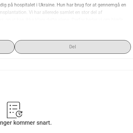
dig på hospitalet i Ukraine. Hun har brug for at gennemgå en 
splantation. Vi har allerede samlet en stor del af 
 og vi kan ikke klare dette alene. Derfor beder vi om hjælp. 
ver pigen en chance for bedring og et fremtidigt liv.
Del
inger kommer snart.