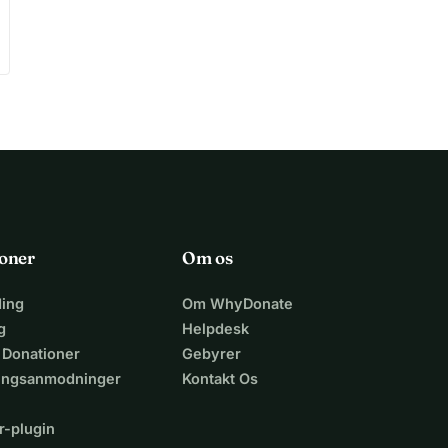
oner
Om os
ing
Om WhyDonate
g
Helpdesk
 Donationer
Gebyrer
lingsanmodninger
Kontakt Os
r-plugin