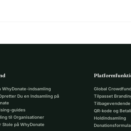
ind
Platformfunkti
en WhyDonate-indsamling
Global Crowdfund
Opretter Du en Indsamling på
Tilpasset Brandin
nate
Tilbagevendende
ising-guides
QR-kode og Beta
ing til Organisationer
Holdindsamling
r Stole på WhyDonate
Donationsformula