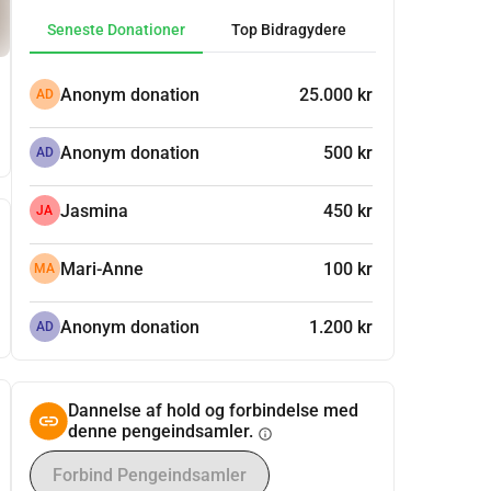
Seneste Donationer
Top Bidragydere
Anonym donation
25.000 kr
AD
Anonym donation
500 kr
AD
Jasmina
450 kr
JA
Mari-Anne
100 kr
MA
Anonym donation
1.200 kr
AD
Dannelse af hold og forbindelse med
denne pengeindsamler.
info
Forbind Pengeindsamler