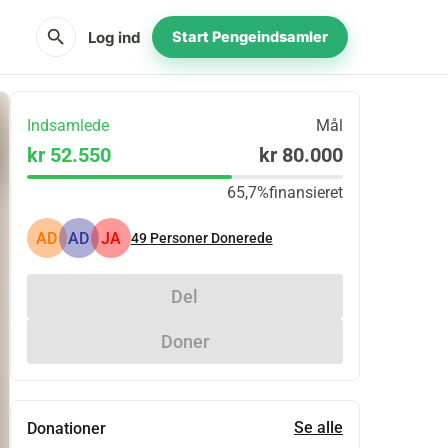
search
Log ind
Start Pengeindsamler
Indsamlede
Mål
kr 52.550
kr 80.000
65,7%
finansieret
AD
AD
JA
49
Personer Donerede
Del
Doner
Se alle
Donationer