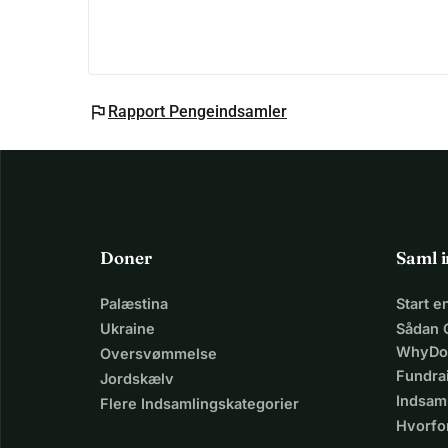
flag
Rapport Pengeindsamler
Doner
Saml 
Palæstina
Start 
Ukraine
Sådan 
WhyDo
Oversvømmelse
Fundra
Jordskælv
Indsaml
Flere Indsamlingskategorier
Hvorfo