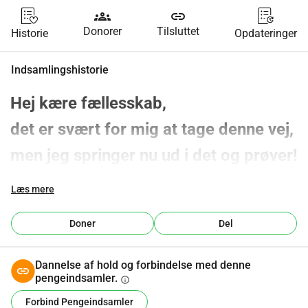
groups
link
Donorer
Tilsluttet
Historie
Opdateringer
Indsamlingshistorie
Hej kære fællesskab,
det er svært for mig at tage denne vej, 
men jeg springer nu ud i det og prøver!
Jeg har i lang tid haft smerter. 
Læs mere
Hovedpine og kraftige migræner har 
Doner
Del
fulgt mig i over 30 år. Det har lammet 
mig mange gange, men for 2 år siden 
Dannelse af hold og forbindelse med denne
pengeindsamler.
info
skete der noget, der ændrede alt: Jeg 
Forbind Pengeindsamler