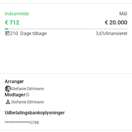
Indsamlede
Mål
€ 712
€ 20.000
210
Dage tilbage
3,6%
finansieret
Del
Doner
Arrangør
Stefanie Dittmann
Modtager
info
Stefanie Dittmann
Udbetalingsbankoplysninger
**************5798