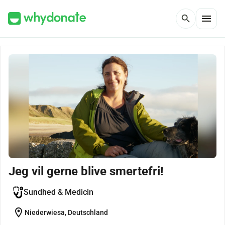
menu
search
Jeg vil gerne blive smertefri!
Sundhed & Medicin
location_on
Niederwiesa, Deutschland