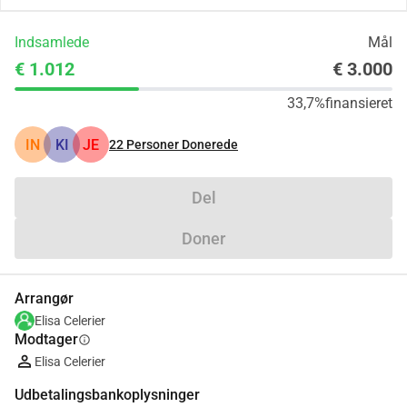
Indsamlede
Mål
€ 1.012
€ 3.000
33,7%
finansieret
IN
KI
JE
22
Personer Donerede
Del
Doner
Arrangør
Elisa Celerier
Modtager
info
Elisa Celerier
Udbetalingsbankoplysninger