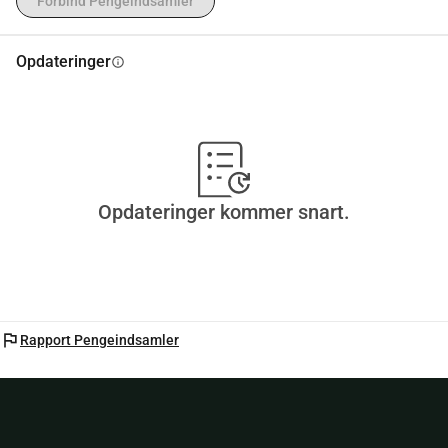
Forbind Pengeindsamler
Opdateringer
info
Opdateringer kommer snart.
flag
Rapport Pengeindsamler