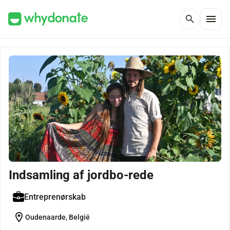
menu
search
Indsamling af jordbo-rede
Entreprenørskab
location_on
Oudenaarde, België