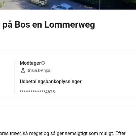
er på Bos en Lommerweg
Modtager
info
Drisia DAnjou
Udbetalingsbankoplysninger
**************4623
f vores træer, så meget og så gennemsigtigt som muligt. Efter 