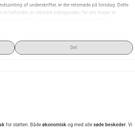
indsamling af underskrifter, er der retsmøde på torsdag. Dette 
r at forhindre, at arbejdet påbegyndes, før alle klager er 
te, nemlig 187,- Disse omkostninger er nu betalt af 
 vi som BoLo-naboer kunne dele omkostningerne. Hvis resultatet 
ngerne tilbage. Vi vil så donere hele beløbet til den non-profit 
øtter os med viden, færdigheder og erfaring. Din bidrag 
Del
nset hvad.
f træerne på forhånd tak!
ak
for støtten. Både
økonomisk
og med alle
søde beskeder
. Vi