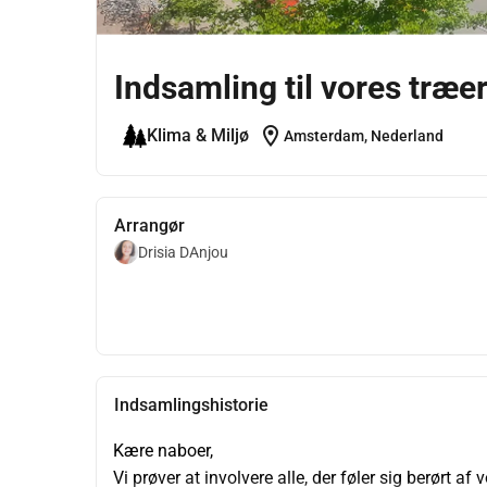
Indsamling til vores træ
location_on
Klima & Miljø
Amsterdam, Nederland
Arrangør
Drisia DAnjou
Indsamlingshistorie
Kære naboer,
Vi prøver at involvere alle, der føler sig berørt a