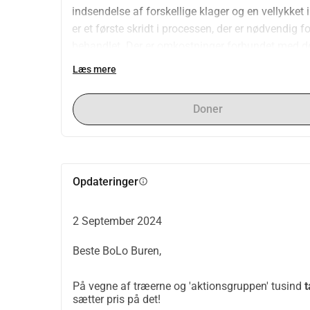
indsendelse af forskellige klager og en vellykket 
er et første skridt i processen, der er nødvendig fo
behandlet. Der er omkostninger forbundet med det
initiativtageren. Det ville være fantastisk, hvis
Læs mere
under høringen er positivt, får vi desuden omkostni
organisation Bomenbescherming Amsterdam. De st
Doner
kommer derfor til gode for træerne i vores by, ua
Kan du undvære et beskedent bidrag? På vegne a
Opdateringer
info
2 September 2024
Beste BoLo Buren,
På vegne af træerne og 'aktionsgruppen' tusind
t
sætter pris på det!