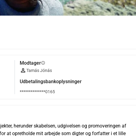
Modtager
info
Tamás Jónás
Udbetalingsbankoplysninger
**************0165
ojekter, herunder skabelsen, udgivelsen og promoveringen af 
or at opretholde mit arbejde som digter og forfatter i et lille 