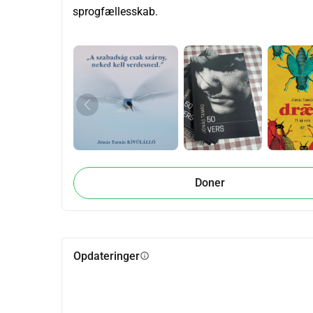
sprogfællesskab.
Doner
Opdateringer
info