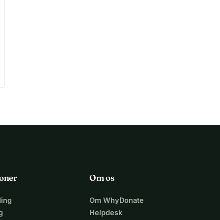
oner
Om os
ing
Om WhyDonate
g
Helpdesk