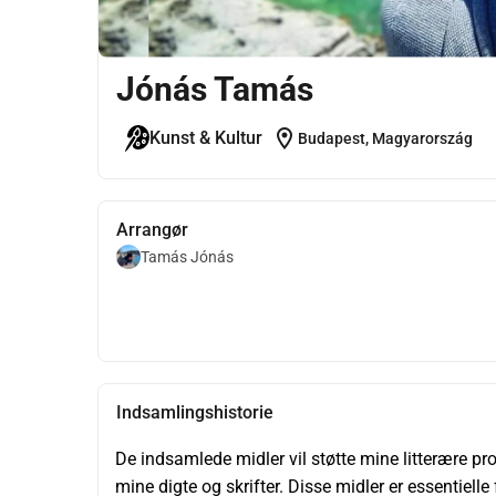
Jónás Tamás
location_on
Kunst & Kultur
Budapest, Magyarország
Arrangør
Tamás Jónás
Indsamlingshistorie
De indsamlede midler vil støtte mine litterære pr
mine digte og skrifter. Disse midler er essentielle f