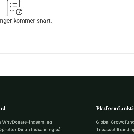
inger kommer snart.
ind
Platformfunkti
en WhyDonate-indsamling
Global Crowdfund
Opretter Du en Indsamling på
Tilpasset Brandin