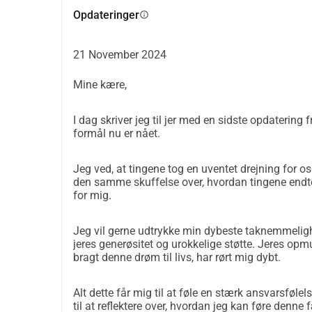
støtte under fødslen (som doula),
Opdateringer
info
heling fra en svær fødselshistorie (som Birth Stor
opmuntring og støtte i personlig udvikling (som 
vejledning i at opnå dine mest skattede drømme
21 November 2024
Hvis du gerne vil give mig en fødselsdagsgave, ka
Mine kære,
taknemmelig, og jeg værdsætter hver eneste bidrag
endda med en lille overraskelse lavet af mig!   
I dag skriver jeg til jer med en sidste opdatering
Her er, hvor jeg fandt inspirationen: https://bl
formål nu er nået.
Hjælp mig med at støtte unge familier: en rejs
Jeg ved, at tingene tog en uventet drejning for os 
Jeg føler, at jeg står på tærsklen til en ny, vigtig f
den samme skuffelse over, hvordan tingene endte
fødselsdag også snart er her.
for mig.
Nu er mit største ønske at svare på kaldet om at b
babyer og unge familier.
Jeg vil gerne udtrykke min dybeste taknemmelighed 
jeres generøsitet og urokkelige støtte. Jeres opm
Og lige nu er jeg blevet præsenteret for en unik mu
bragt denne drøm til livs, har rørt mig dybt.
ekstraordinært kursus, 
 Illuminated Wise Woman
mulighed for at bringe mere blidhed, støtte, sikke
Alt dette får mig til at føle en stærk ansvarsfølel
Dette kursus vil finde sted i november, på et vid
til at reflektere over, hvordan jeg kan føre denn