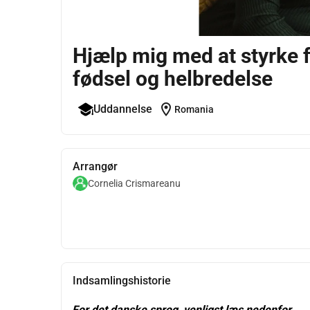
Hjælp mig med at styrke f
fødsel og helbredelse
location_on
Uddannelse
Romania
Arrangør
Cornelia Crismareanu
Indsamlingshistorie
For det danske sprog, venligst læs nedenfor