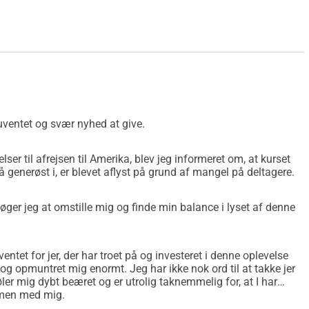
 uventet og svær nyhed at give.
ser til afrejsen til Amerika, blev jeg informeret om, at kurset
generøst i, er blevet aflyst på grund af mangel på deltagere.
er jeg at omstille mig og finde min balance i lyset af denne
entet for jer, der har troet på og investeret i denne oplevelse
g opmuntret mig enormt. Jeg har ikke nok ord til at takke jer
ler mig dybt beæret og er utrolig taknemmelig for, at I har
mmen med mig.