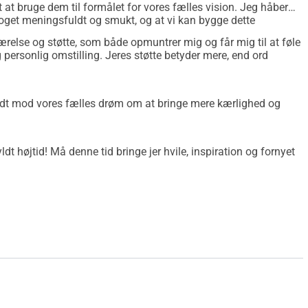
orbundet med den gamle visdom og en lysere fremtidsvision. Jeg 
t at bruge dem til formålet for vores fælles vision. Jeg håber
ighed for at forbinde mig og studere sammen med en gruppe 
 i noget meningsfuldt og smukt, og at vi kan bygge dette
eværelse og støtte, som både opmuntrer mig og får mig til at føle
 elsket, sikre og støttede i det mest dybe, sårbare, styrkende 
 personlig omstilling. Jeres støtte betyder mere, end ord
 Jeg ønsker, at hver baby skal blive mødt med varme og blidhed, 
odtage al den støtte, de har brug for i begyndelsen af deres 
ridt mod vores fælles drøm om at bringe mere kærlighed og
 mange fremtidige mødre, babyer, unge familier og samfund. 
ller for nogen, der står dig nær, når du har brug for:
dt højtid! Må denne tid bringe jer hvile, inspiration og fornyet
y Listener),
psykoterapeut og kunstterapeut),
g aspirationer (som Dream Manager).
n du støtte mig i denne rejse med ethvert beløb. Jeg er 
 jeg vil finde en særlig måde at takke dig på, måske endda 
//ro.ineliabenz.com/femeile-intelepte-si-mamele-care-dau-