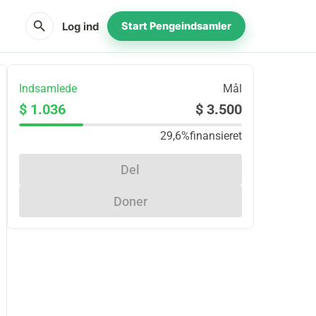
search
Log ind
Start Pengeindsamler
Indsamlede
Mål
$ 1.036
$ 3.500
29,6%
finansieret
Del
Doner