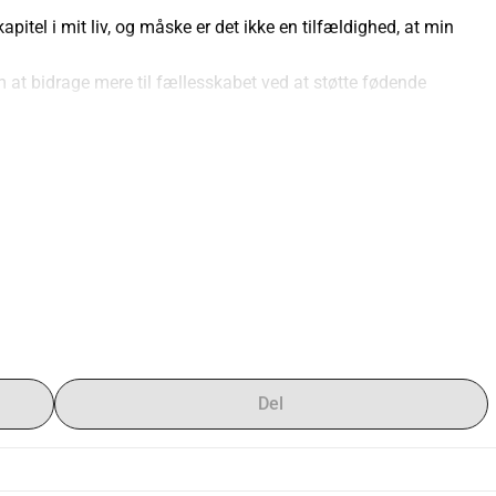
 kapitel i mit liv, og måske er det ikke en tilfældighed, at min 
 at bidrage mere til fællesskabet ved at støtte fødende 
For nylig er jeg blevet præsenteret for en enestående mulighed for at deltage i et ekstraordinært kursus, 
sformerende program, der vil give mig mulighed for at bringe 
i familierne omkring os.
nshack, i hjertet af Makah-stammens forfædres jord, under 
jordemoder med en oplyst vision for fremtiden. Desuden er jeg 
en for at forbinde mig og studere sammen med en gruppe kvinder, 
er føler sig elsket, sikre og støttede i det mest dybe, sårbare, 
af et barn. Jeg ønsker, at hver baby skal blive budt velkommen 
g at familierne skal modtage al den støtte, de har brug for i 
Del
e mødre, babyer, unge familier og samfund til gode. Og hvem 
er står dig nær, når du har brug for: