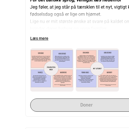
Jeg føler, at jeg står på tærsklen til et nyt, vigtigt
fødselsdag også er lige om hjørnet.
Lige nu er mit største ønske at svare på kaldet om
kvinder, deres babyer og unge familier.
Læs mere
Illuminated Wise Woman 
, et dybtgående og tran
mere blidhed, støtte, sikkerhed og kærlighed ind 
Dette kursus vil finde sted i november på Shama
vejledning af en ældre vis kvinde, en traditionel 
utrolig begejstret for, at jeg der vil have chanc
der ligger mit hjerte nær, mit sjæletribe.
Min drøm og mission er at skabe et rum, hvor kvind
styrkende og hellige øjeblik i deres liv: fødslen 
med varme og blidhed, kærlighed og tålmodighed, o
Doner
begyndelsen af deres rejse.
Mine nye færdigheder vil komme mange fremtidig
ved? Måske kan jeg endda støtte dig eller nogen, d