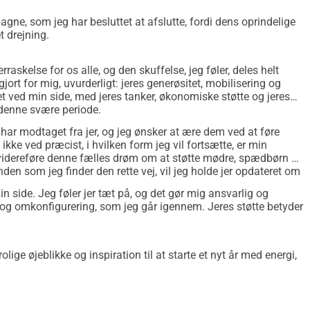
gne, som jeg har besluttet at afslutte, fordi dens oprindelige
t drejning.
askelse for os alle, og den skuffelse, jeg føler, deles helt
 gjort for mig, uvurderligt: jeres generøsitet, mobilisering og
ret ved min side, med jeres tanker, økonomiske støtte og jeres
 denne svære periode.
 har modtaget fra jer, og jeg ønsker at ære dem ved at føre
ikke ved præcist, i hvilken form jeg vil fortsætte, er min
t videreføre denne fælles drøm om at støtte mødre, spædbørn og
en som jeg finder den rette vej, vil jeg holde jer opdateret om
in side. Jeg føler jer tæt på, og det gør mig ansvarlig og
 og omkonfigurering, som jeg går igennem. Jeres støtte betyder
lige øjeblikke og inspiration til at starte et nyt år med energi,