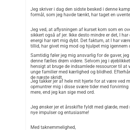
Jeg skriver i dag den sidste besked i denne kampa
formål, som jeg havde tænkt, har taget en uvente
Jeg ved, at aflysningen af kurset kom som en overr
sikkert også af jer. Ikke desto mindre er det, I har
energi har rørt mig dybt. Det faktum, at I har væ
tillid, har givet mig mod og hjulpet mig igennem
Samtidig føler jeg mig ansvarlig for de gaver, jeg
denne fælles drøm videre. Selvom jeg i øjeblikket 
hensigt at bruge de indsamlede ressourcer til a
unge familier med kærlighed og blidhed. Efterhånd
de næste skridt.
Jeg takker jer af hele mit hjerte for at være ved m
opmuntrer mig i disse svære tider med forvirring
mere, end jeg kan sige med ord.
Jeg ønsker jer et årsskifte fyldt med glæde, med ro
nye impulser og entusiasme!
Med taknemmelighed,