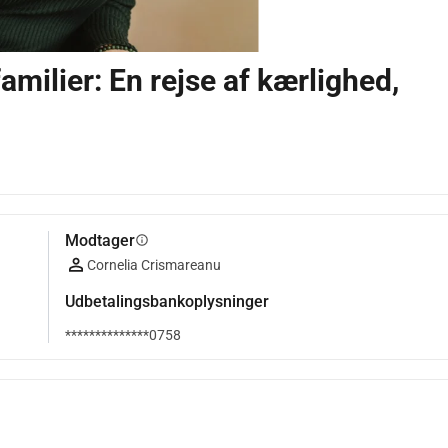
amilier: En rejse af kærlighed,
Modtager
info
Cornelia Crismareanu
Udbetalingsbankoplysninger
**************0758