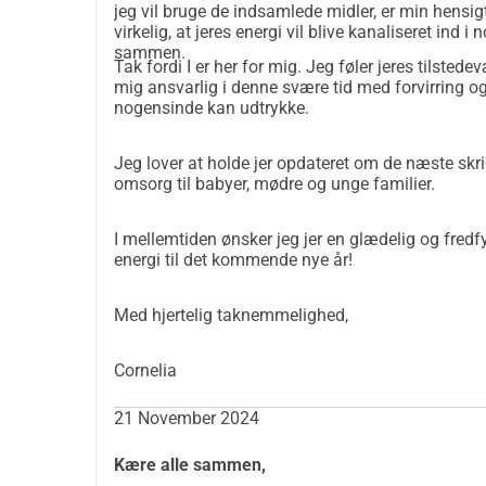
vejledning af en traditionel jordemoder, der er f
jeg vil bruge de indsamlede midler, er min hensig
er meget begejstret for, at jeg der vil have mul
virkelig, at jeres energi vil blive kanaliseret ind
sammen.
kvinder, der er meget kære for mit hjerte.
Tak fordi I er her for mig. Jeg føler jeres tilsted
Min drøm er at skabe et rum, hvor kvinder føler sig
mig ansvarlig i denne svære tid med forvirring og
nogensinde kan udtrykke.
og hellige øjeblik i deres liv: fødslen af et barn.
kærlighed og tålmodighed, og at familierne skal m
Jeg lover at holde jer opdateret om de næste sk
rejse.
omsorg til babyer, mødre og unge familier.
Mine nye færdigheder vil blive brugt til gavn for
Hvem ved? Måske kan jeg endda være der for dig, e
I mellemtiden ønsker jeg jer en glædelig og fredfyl
støtte under fødslen (som doula),
energi til det kommende nye år!
heling fra en svær fødselshistorie (som Birth Stor
opmuntring og støtte i personlig udvikling (som 
Med hjertelig taknemmelighed,
vejledning i at nå dine mest dyrebare drømme o
Hvis du ønsker at give mig en fødselsdagsgave, ka
Cornelia
taknemmelig og værdsætter hver eneste bidrag, og
med en lille overraskelse lavet af mig!   
21 November 2024
Inspirationen til dette kursus kom herfra: https:
nastere/
Kære alle sammen,