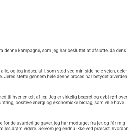
y Listener),
psykoterapeut og kunstterapeut),
 og aspirationer (som Dream Manager).
n du støtte mig på denne rejse med ethvert beløb. Jeg er 
, og jeg vil finde en særlig måde at takke dig på, måske 
 fra denne kampagne, som jeg har besluttet at afslutte, da dens
og.ineliabenz.com/wise-women-and-birthing-mothers/
e mod kærlighed, fødsel og helbredelse
alle, og jeg indser, at I, som stod ved min side hele vejen, deler
ase i mit liv, og måske er det ikke helt tilfældigt, at min 
. Jeres støtte gennem hele denne proces har betydet alverden
idrage mere til fællesskabet ved at støtte fødende kvinder, 
til hver enkelt af jer. Jeg er virkelig beæret og dybt rørt over
untring, positive energi og økonomiske bidrag, som ville have
lighed, som kun opstår én gang i livet, for at deltage i et 
 
, et dybtgående og transformerende program, der vil give mig 
rhed og kærlighed ind i livet hos familierne omkring os.
se for de uvurderlige gaver, jeg har modtaget fra jer, og får mig
underligt sted i hjertet af Makah-stammens landområder, under 
e fælles drøm videre. Selvom jeg endnu ikke ved præcist, hvordan