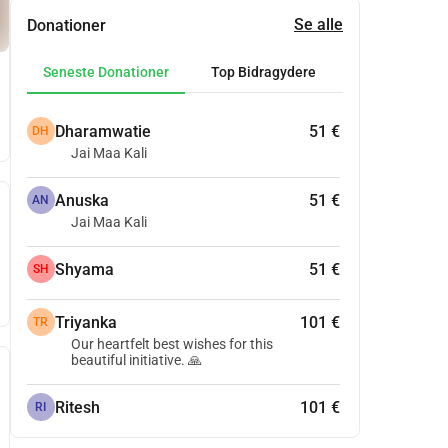
Se alle
Donationer
Seneste Donationer
Top Bidragydere
Dharamwatie
51 €
DH
Jai Maa Kali
Anuska
51 €
AN
Jai Maa Kali
Shyama
51 €
SH
Triyanka
101 €
TR
Our heartfelt best wishes for this
beautiful initiative. 🙏
Ritesh
101 €
RI