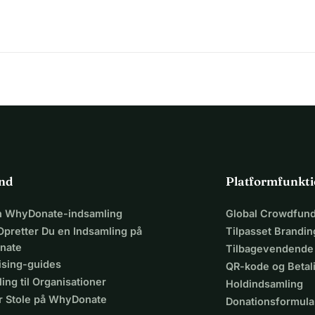
itere dig til den Store Indvielse og Praan Pratishtha af Ma Kali 
 giver liv til dette storslåede rum og byder den Guddommelige 
26Sted: Lelystad, NederlandeneCeremoni: Stor Indvielse & 
 for det fulde program af ceremonier og kulturelle 
ind
Platformfunkti
en WhyDonate-indsamling
Global Crowdfund
Opretter Du en Indsamling på
Tilpasset Brandin
nate
Tilbagevendende
ising-guides
QR-kode og Beta
ing til Organisationer
Holdindsamling
r Stole på WhyDonate
Donationsformula