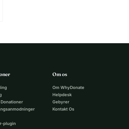
oner
Om os
ing
Om WhyDonate
g
Helpdesk
 Donationer
Gebyrer
lingsanmodninger
Kontakt Os
r-plugin