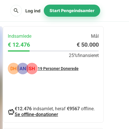
search
Log ind
Start Pengeindsamler
Indsamlede
Mål
€ 12.476
€ 50.000
25%
finansieret
DH
AN
SH
19
Personer Donerede
Del
Doner
€12.476
indsamlet, heraf
€9567
offline.
savings
Se offline-donationer