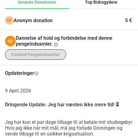
Seneste Donationer
Top Bidragydere
​Jeg arbejder i øjeblikket, men som international 
studerende
 dækker min indkomst kun mine 
Anonym donation
5 €
AD
grundlæggende leveomkostninger og husleje i Groningen. 
Det er simpelthen ikke nok til at dække det 
undervisningsgebyr, jeg skylder Hanze Universitet.
Dannelse af hold og forbindelse med denne
pengeindsamler.
info
​Min universitets 
frist nærmer sig hurtigt, 
og uden denne 
Forbind Pengeindsamler
betaling risikerer jeg at miste alt, hvad jeg har arbejdet så 
hårdt for. Jeg er designer, studerende og drømmer, der bare 
Opdateringer
info
ønsker at afslutte sin uddannelse og bygge en sikker 
fremtid.
9 April 2026
​Hvordan du kan hjælpe:
Dringende Update: Jeg har næsten ikke mere tid! ⏳
Donér
: Selv et lille beløb hjælper mig med at nå mit mål.
Del
: Din stemme kan stadig hjælpe. Del venligst min 
historie med dit netværk du kan være broen, der forbinder 
Jeg har kun et par dage tilbage til at betale mit studiegebyr.
Hvis jeg ikke når mit mål, må jeg forlade Groningen og
mig med nogen, der kan hjælpe.
vende tilbage til en usikker krigssituation.