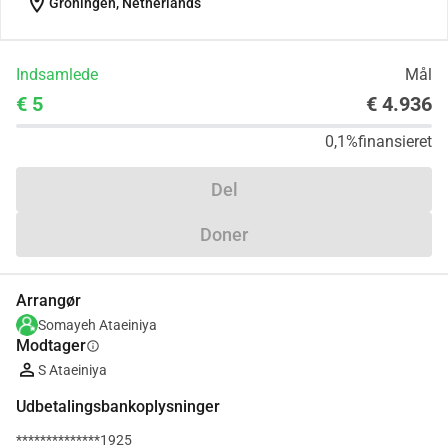
location_on
Groningen, Netherlands
Indsamlede
Mål
€ 5
€ 4.936
0,1%
finansieret
Del
Doner
Arrangør
Somayeh Ataeiniya
Modtager
info
S Ataeiniya
Udbetalingsbankoplysninger
**************1925