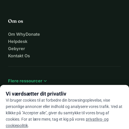
Om os
Om WhyDonate
Helpdesk
Gebyrer
Kontakt Os
expand_more
Flere ressourcer
Vi værdsætter dit privatliv
Vi bruger cookies til at forbedre din browsingoplevelse, vise
personlige annoncer eller indhold og analysere vores trafik. Ved at
arrow_drop_down
Da
klikke på "Accepter alle", giver du samtykke til vores brug af
cookies. For at lære mere, tag et kig på vores
privatlivs- og
★★★★★
4,9 / 5 baseret på 500+ anmeldelser
cookiepolitik
.