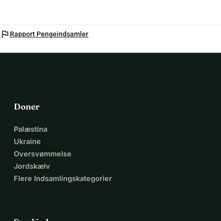
flag
Rapport Pengeindsamler
Doner
Palæstina
Ukraine
Oversvømmelse
Jordskælv
Flere Indsamlingskategorier