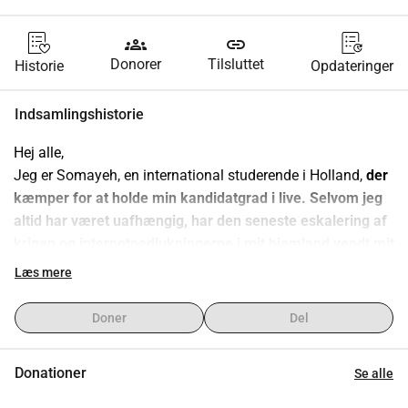
groups
link
Donorer
Tilsluttet
Historie
Opdateringer
Indsamlingshistorie
Hej alle,
​Jeg er Somayeh, en international studerende i Holland, 
der 
kæmper for at holde min kandidatgrad i live. Selvom jeg 
altid har været uafhængig, har den seneste eskalering af 
krigen og internetnedlukningerne i mit hjemland vendt mit 
liv på hovedet.
Læs mere
​I flere uger,
 har jeg ikke haft kontakt med min familie. 
Den 
Doner
Del
følelsesmæssige belastning er tung, men den økonomiske 
påvirkning er øjeblikkelig: den støtte, jeg har været 
Donationer
Se alle
afhængig af, er blevet helt afbrudt på grund af krisen.