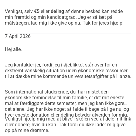
Jeg lover at give denne venlighed videre til en anden 
​Venligst, selv
€5
eller
deling
af denne besked kan redde
studerende i nød, når jeg er tilbage på benene.
min fremtid og min kandidatgrad. Jeg er så tæt på
​Med håb og taknemmelighed,
målstregen, lad mig ikke give op nu. Tak for jeres hjælp!
Somayeh
7 April 2026
Hej alle,
​Jeg kontakter jer, fordi jeg i øjeblikket står over for en
ekstremt vanskelig situation uden økonomiske ressourcer
til at dække mine kommende universitetsafgifter på Hanze.
​Som international studerende, der har mistet den
økonomiske forbindelse til min familie, er det mit eneste
mål at færdiggøre dette semester, men jeg kan ikke gøre
det alene. Jeg har ikke noget at falde tilbage på lige nu, og
hver eneste donation eller deling betyder alverden for mig.
​Venligst hjælp mig med at blive i skolen ved at dele mit link
eller donere, hvis du kan. Tak fordi du ikke lader mig give
op på mine drømme.