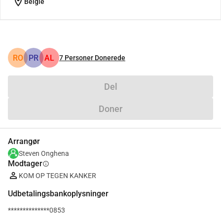
location_on
België
RO
PR
AL
7
Personer Donerede
Del
Doner
Arrangør
Steven Onghena
Modtager
info
KOM OP TEGEN KANKER
Udbetalingsbankoplysninger
**************0853