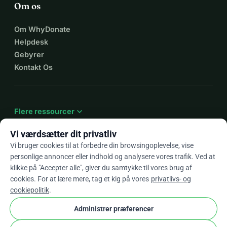
Om os
Om WhyDonate
Helpdesk
Gebyrer
Kontakt Os
expand_more
Flere ressourcer
Vi værdsætter dit privatliv
Vi bruger cookies til at forbedre din browsingoplevelse, vise
personlige annoncer eller indhold og analysere vores trafik. Ved at
arrow_drop_down
Da
klikke på "Accepter alle", giver du samtykke til vores brug af
cookies. For at lære mere, tag et kig på vores
privatlivs- og
★★★★★
4,9 / 5 baseret på 500+ anmeldelser
cookiepolitik
.
Administrer præferencer