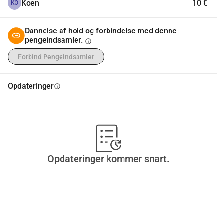
Koen
10 €
KO
Dannelse af hold og forbindelse med denne
pengeindsamler.
info
Forbind Pengeindsamler
Opdateringer
info
Opdateringer kommer snart.