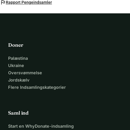
flag
Rapport Pengeindsamler
Doner
Palæstina
Ukraine
Oversvømmelse
Jordskælv
Flere Indsamlingskategorier
Saml ind
Start en WhyDonate-indsamling