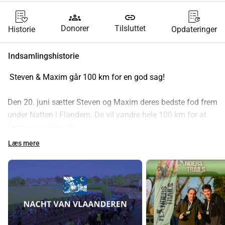
groups
link
Donorer
Tilsluttet
Historie
Opdateringer
Indsamlingshistorie
️ Steven & Maxim går 100 km for en god sag! ️
Den 20. juni sætter Steven og Maxim deres bedste fod frem 
under Natten i Flandern. De vil vandre hele 100 km for at 
kæmpe mod kræft.
Læs mere
De gør dette for Kom op mod Kræft, en fantastisk 
organisation, der arbejder for forskning, pleje og 
forebyggelse.
🫶 Din støtte gør en forskel! 🫶
Støt deres vandretur med en donation og hjælp i kampen 