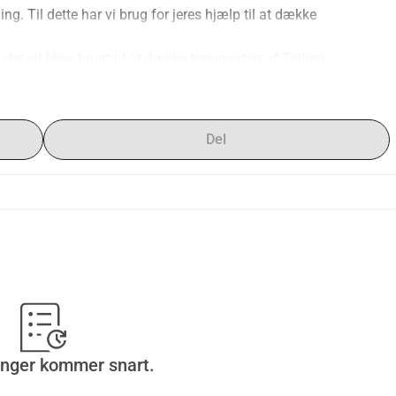
ng. Til dette har vi brug for jeres hjælp til at dække 
et vil blive brugt til at dække transporten af Tallinn 
Del
inger kommer snart.