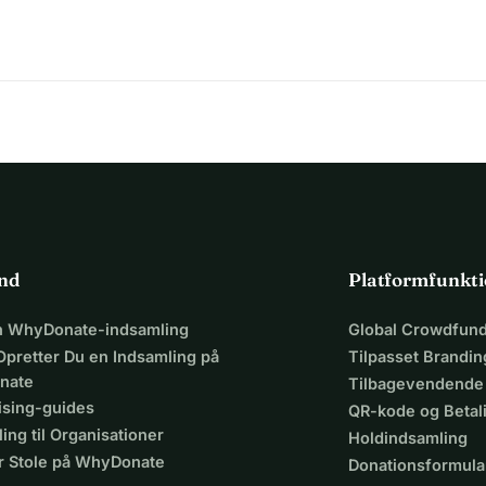
ind
Platformfunkti
en WhyDonate-indsamling
Global Crowdfund
Opretter Du en Indsamling på
Tilpasset Brandin
nate
Tilbagevendende
ising-guides
QR-kode og Beta
ing til Organisationer
Holdindsamling
r Stole på WhyDonate
Donationsformula