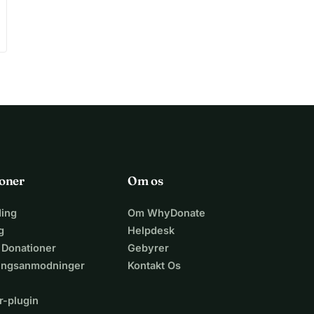
oner
Om os
ing
Om WhyDonate
g
Helpdesk
 Donationer
Gebyrer
lingsanmodninger
Kontakt Os
r-plugin