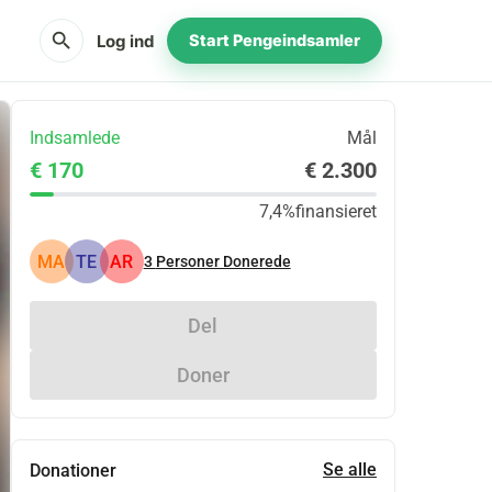
search
Log ind
Start Pengeindsamler
Indsamlede
Mål
€ 170
€ 2.300
7,4%
finansieret
MA
TE
AR
3
Personer Donerede
Del
Doner
Se alle
Donationer