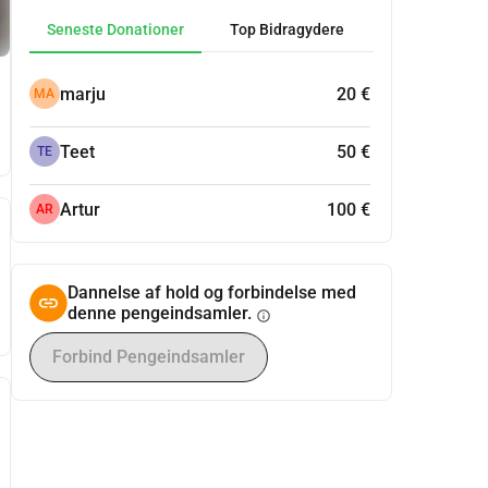
Seneste Donationer
Top Bidragydere
marju
20 €
MA
Teet
50 €
TE
Artur
100 €
AR
Dannelse af hold og forbindelse med
denne pengeindsamler.
info
Forbind Pengeindsamler