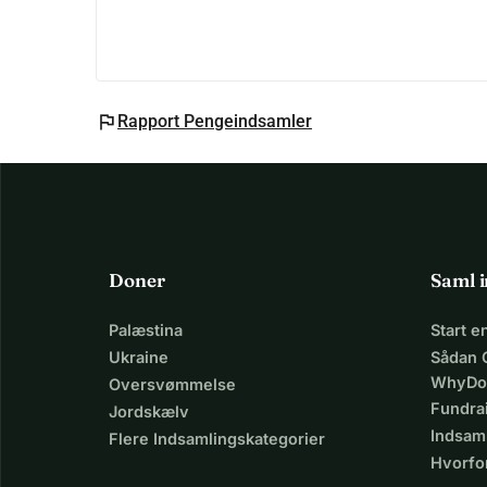
flag
Rapport Pengeindsamler
Doner
Saml 
Palæstina
Start 
Ukraine
Sådan 
WhyDo
Oversvømmelse
Fundra
Jordskælv
Indsaml
Flere Indsamlingskategorier
Hvorfo