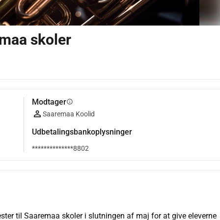
emaa skoler
Modtager
info
Saaremaa Koolid
Udbetalingsbankoplysninger
**************8802
ster til Saaremaa skoler i slutningen af maj for at give eleverne 