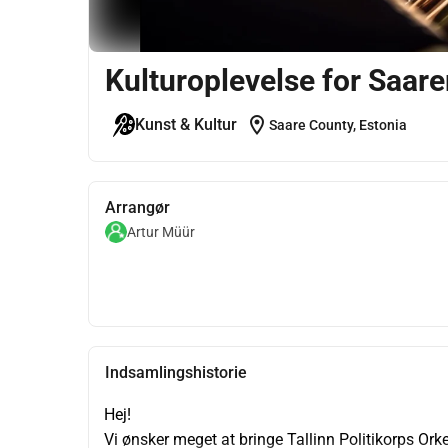
Kulturoplevelse for Saar
location_on
Kunst & Kultur
Saare County, Estonia
Arrangør
Artur Müür
Indsamlingshistorie
Hej!
Vi ønsker meget at bringe Tallinn Politikorps Orke