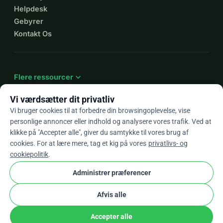
Helpdesk
Gebyrer
Kontakt Os
expand_more
Flere ressourcer
Vi værdsætter dit privatliv
Vi bruger cookies til at forbedre din browsingoplevelse, vise
personlige annoncer eller indhold og analysere vores trafik. Ved at
arrow_drop_down
Da
klikke på "Accepter alle", giver du samtykke til vores brug af
cookies. For at lære mere, tag et kig på vores
privatlivs- og
★★★★★
4,9 / 5 baseret på 500+ anmeldelser
cookiepolitik
.
Administrer præferencer
© 2012–2026
WhyDonate
Privatliv og cookies
Afvis alle
cookie
Vilkår og betingelser
Cookie Indstillinger
stripe
Lavet i Europa
★
Verificeret Partner
check
Accepter alle