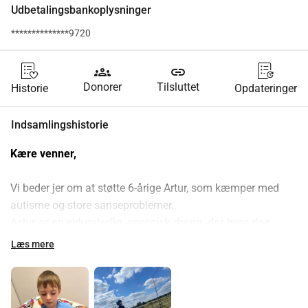
Udbetalingsbankoplysninger
**************9720
groups
link
Donorer
Tilsluttet
Historie
Opdateringer
Indsamlingshistorie
Kære venner,
Vi beder jer om at støtte 6-årige Artur, som kæmper med 
autisme og store sanseproblemer.
Artur er en vidunderlig, energisk dreng, der hver dag 
lærer os, hvad det betyder at kæmpe mod modgang.
Læs mere
Hans smil og beslutsomhed er en konstant 
inspirationskilde for os.