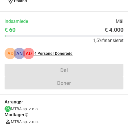
location_on
Poland
Indsamlede
Mål
€ 60
€ 4.000
1,5%
finansieret
AD
AN
AD
4
Personer Donerede
Del
Doner
Arrangør
MTBA sp. z.o.o.
Modtager
info
MTBA sp. z.o.o.