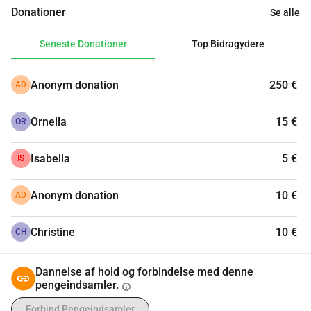
Pfennigparade. Hver donation hjælper mennesker med at 
Donationer
Se alle
genvinde selvtillid og udvikle nye perspektiver efter en 
livsændrende begivenhed.
Seneste Donationer
Top Bidragydere
Anonym donation
250 €
AD
Ornella
15 €
OR
Isabella
5 €
IS
Anonym donation
10 €
AD
Christine
10 €
CH
Dannelse af hold og forbindelse med denne
pengeindsamler.
info
Forbind Pengeindsamler