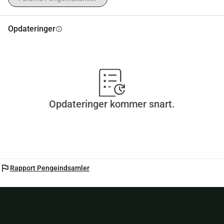
Opdateringer
info
Opdateringer kommer snart.
flag
Rapport Pengeindsamler