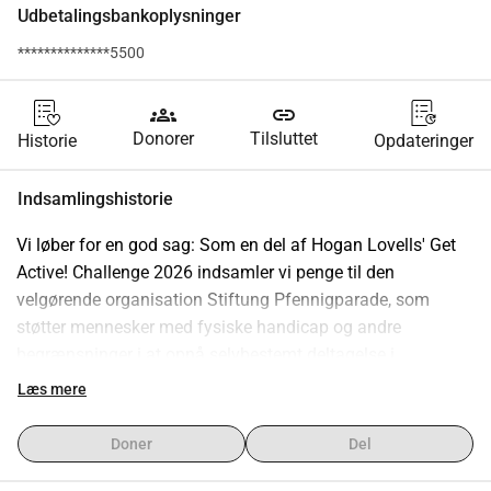
Udbetalingsbankoplysninger
**************5500
groups
link
Donorer
Tilsluttet
Historie
Opdateringer
Indsamlingshistorie
Vi løber for en god sag: Som en del af Hogan Lovells' Get 
Active! Challenge 2026 indsamler vi penge til den 
velgørende organisation Stiftung Pfennigparade, som 
støtter mennesker med fysiske handicap og andre 
begrænsninger i at opnå selvbestemt deltagelse i 
samfundet og en høj livskvalitet. Under mottoet Liability 
Læs mere
Legends Vi løber, I donerer, sigter vi mod at tilbagelægge så 
mange kilometer som muligt til fods eller på cykel. For hver 
Doner
Del
kilometer håber vi at rejse 1 til fordel for Stiftung 