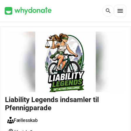
menu
search
Liability Legends indsamler til
Pfennigparade
Fællesskab