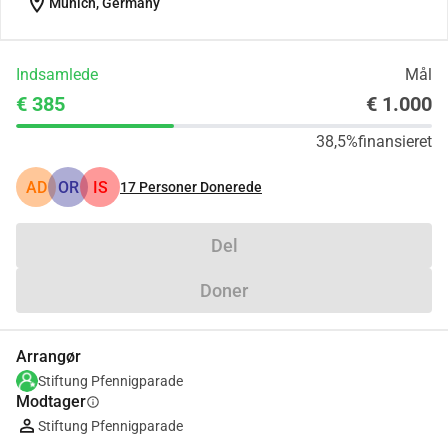
location_on
Munich, Germany
Indsamlede
Mål
€ 385
€ 1.000
38,5%
finansieret
AD
OR
IS
17
Personer Donerede
Del
Doner
Arrangør
Stiftung Pfennigparade
Modtager
info
Stiftung Pfennigparade