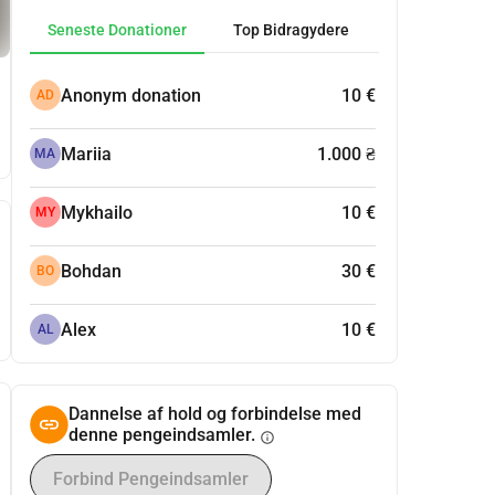
Seneste Donationer
Top Bidragydere
Anonym donation
10 €
AD
Mariia
1.000 ₴
MA
Mykhailo
10 €
MY
Bohdan
30 €
BO
Alex
10 €
AL
Dannelse af hold og forbindelse med
denne pengeindsamler.
info
Forbind Pengeindsamler