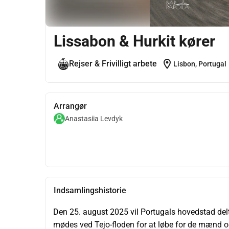
Lissabon & Hurkit kører
location_on
Rejser & Frivilligt arbete
Lisbon, Portugal
Arrangør
Anastasiia Levdyk
Indsamlingshistorie
Den 25. august 2025 vil Portugals hovedstad deltage
mødes ved Tejo-floden for at løbe for de mænd og 