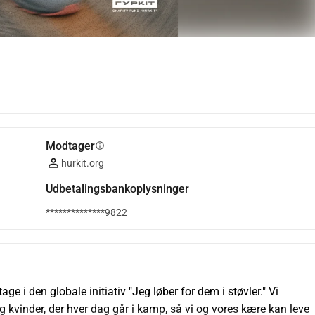
Modtager
info
hurkit.org
Udbetalingsbankoplysninger
**************9822
 i den globale initiativ "Jeg løber for dem i støvler." Vi 
kvinder, der hver dag går i kamp, så vi og vores kære kan leve 