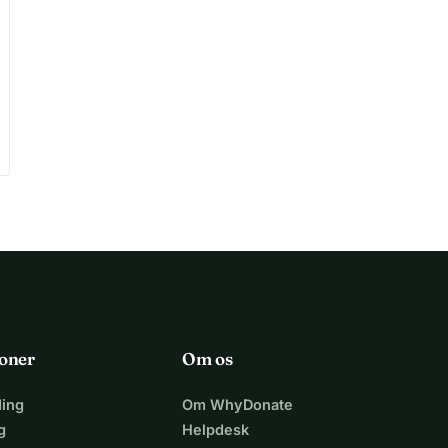
oner
Om os
ing
Om WhyDonate
g
Helpdesk