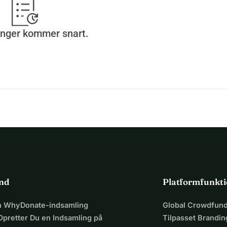
inger kommer snart.
ind
Platformfunkti
en WhyDonate-indsamling
Global Crowdfund
Opretter Du en Indsamling på
Tilpasset Brandin