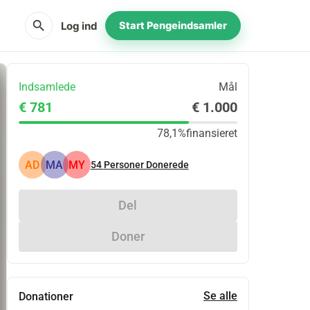
search
Log ind
Start Pengeindsamler
Indsamlede
Mål
€ 781
€ 1.000
78,1%
finansieret
AD
MA
MY
54
Personer Donerede
Del
Doner
Se alle
Donationer