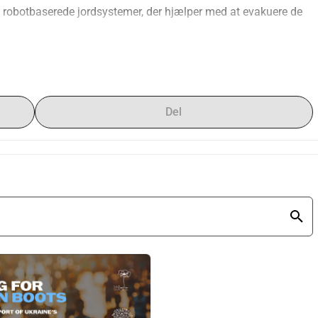
til robotbaserede jordsystemer, der hjælper med at evakuere de 
, hvor folk ikke kan
 — de hjælper med at evakuere sårede 
 en chance for at overleve.
satsen koordineres af Hurkit, en NGO med base i Kyiv, som vi 
Del
ontlinjebrigader.
 Ruslands krig mod Ukraine.
ne.
 de Abril
.
eringen ‘Jeg løber for dem i støvler’ og har mulighed for at 