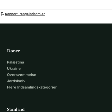
flag
Rapport Pengeindsamler
Doner
Palæstina
Ukraine
Oversvømmelse
Jordskælv
Flere Indsamlingskategorier
Saml ind