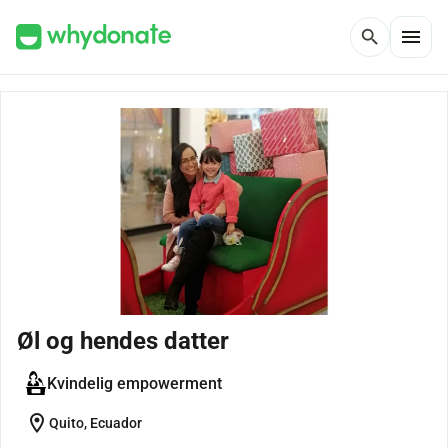
menu
search
Øl og hendes datter
Kvindelig empowerment
location_on
Quito, Ecuador