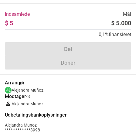
Indsamlede
Mål
$ 5
$ 5.000
0,1%
finansieret
Del
Doner
Arrangør
Alejandra Muñoz
Modtager
info
Alejandra Muñoz
Udbetalingsbankoplysninger
Alejandra Munoz
**************3998